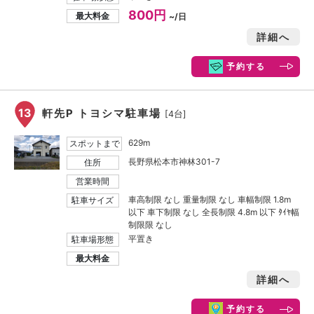
800円
最大料金
~/日
詳細へ
予約する
13
軒先P トヨシマ駐車場
[4台]
629m
スポットまで
長野県松本市神林301-7
住所
営業時間
車高制限 なし 重量制限 なし 車幅制限 1.8m
駐車サイズ
以下 車下制限 なし 全長制限 4.8m 以下 ﾀｲﾔ幅
制限限 なし
平置き
駐車場形態
最大料金
詳細へ
予約する