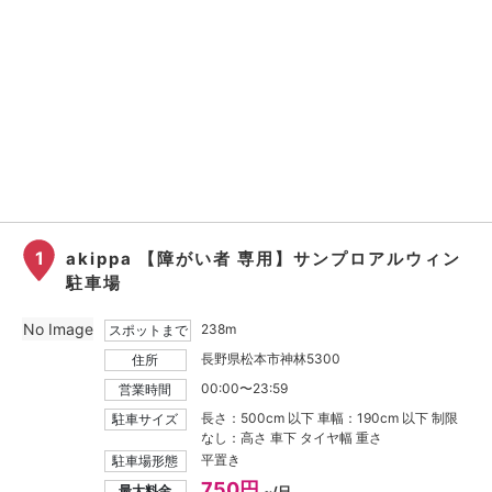
1
akippa 【障がい者 専用】サンプロアルウィン
駐車場
No Image
238m
スポットまで
長野県松本市神林5300
住所
00:00〜23:59
営業時間
長さ：500cm 以下 車幅：190cm 以下 制限
駐車サイズ
なし：高さ 車下 タイヤ幅 重さ
平置き
駐車場形態
750円
最大料金
~/日