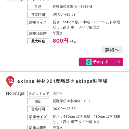
長野県松本市今井6682-3
住所
00:00〜23:59
営業時間
長さ：550cm 以下 車幅：250cm 以下 制限
駐車サイズ
なし：高さ 車下 タイヤ幅 重さ
平置き
駐車場形態
800円
最大料金
~/日
詳細へ
予約する
12
akippa 神林301豊嶋邸☆akippa駐車場
No Image
627m
スポットまで
長野県松本市神林301-7
住所
00:00〜23:59
営業時間
長さ：430cm 以下 車幅：180cm 以下 制限
駐車サイズ
なし：高さ 車下 タイヤ幅 重さ
平置き
駐車場形態