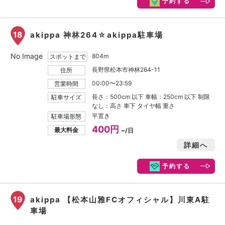
予約する
18
akippa 神林264☆akippa駐車場
No Image
804m
スポットまで
長野県松本市神林264-11
住所
00:00〜23:59
営業時間
長さ：500cm 以下 車幅：250cm 以下 制限
駐車サイズ
なし：高さ 車下 タイヤ幅 重さ
平置き
駐車場形態
400円
最大料金
~/日
詳細へ
予約する
19
akippa 【松本山雅FCオフィシャル】川東A駐
車場