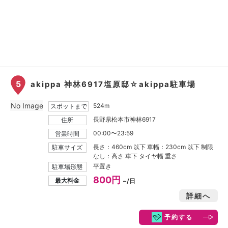
5
akippa 神林6917塩原邸☆akippa駐車場
No Image
524m
スポットまで
長野県松本市神林6917
住所
00:00〜23:59
営業時間
長さ：460cm 以下 車幅：230cm 以下 制限
駐車サイズ
なし：高さ 車下 タイヤ幅 重さ
平置き
駐車場形態
800円
最大料金
~/日
詳細へ
予約する