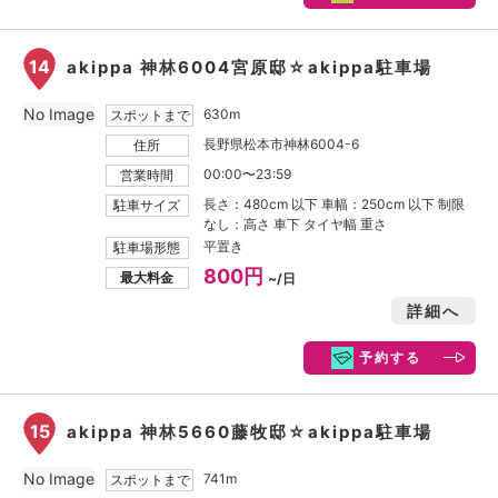
14
akippa 神林6004宮原邸☆akippa駐車場
No Image
630m
スポットまで
長野県松本市神林6004-6
住所
00:00〜23:59
営業時間
長さ：480cm 以下 車幅：250cm 以下 制限
駐車サイズ
なし：高さ 車下 タイヤ幅 重さ
平置き
駐車場形態
800円
最大料金
~/日
詳細へ
予約する
15
akippa 神林5660藤牧邸☆akippa駐車場
No Image
741m
スポットまで