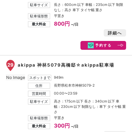
長さ：600cm 以下 車幅：235cm 以下 制限
駐車サイズ
なし：高さ 車下 タイヤ幅 重さ
平置き
駐車場形態
800円
最大料金
~/日
詳細へ
予約する
29
akippa 神林5079高橋邸☆akippa駐車場
No Image
949m
スポットまで
長野県松本市神林5079-2
住所
00:00〜23:59
営業時間
高さ：175cm 以下 長さ：340cm 以下 車
駐車サイズ
幅：230cm 以下 制限なし：車下 タイヤ幅 重
さ
平置き
駐車場形態
300円
最大料金
~/日