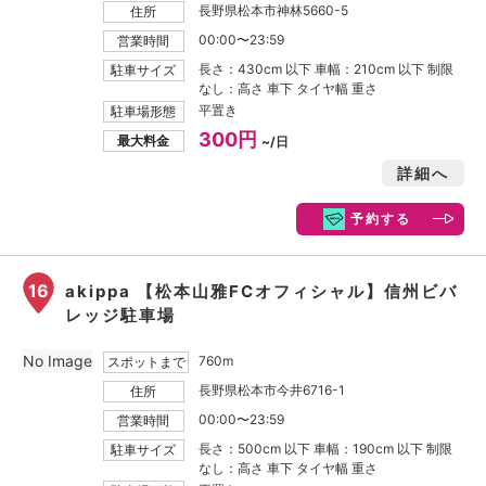
長野県松本市神林5660-5
住所
00:00〜23:59
営業時間
長さ：430cm 以下 車幅：210cm 以下 制限
駐車サイズ
なし：高さ 車下 タイヤ幅 重さ
平置き
駐車場形態
300円
最大料金
~/日
詳細へ
予約する
16
akippa 【松本山雅FCオフィシャル】信州ビバ
レッジ駐車場
No Image
760m
スポットまで
長野県松本市今井6716-1
住所
00:00〜23:59
営業時間
長さ：500cm 以下 車幅：190cm 以下 制限
駐車サイズ
なし：高さ 車下 タイヤ幅 重さ