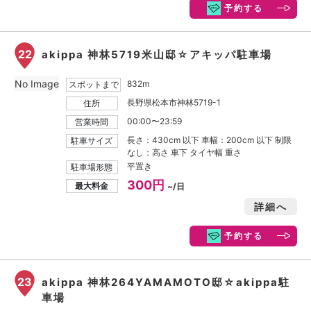
予約する
22
akippa 神林5719米山邸☆アキッパ駐車場
No Image
832m
スポットまで
長野県松本市神林5719-1
住所
00:00〜23:59
営業時間
長さ：430cm 以下 車幅：200cm 以下 制限
駐車サイズ
なし：高さ 車下 タイヤ幅 重さ
平置き
駐車場形態
300円
最大料金
~/日
詳細へ
予約する
23
akippa 神林264YAMAMOTO邸☆akippa駐
車場