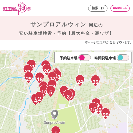
検索
menu
サンプロアルウィン
周辺の
安い駐車場検索・予約【最大料金・裏ワザ】
本ページにはPRが含まれています。
予約駐車場
時間貸駐車場
33
30
27
26
31
23
21
18
25
17
19
24
32
12
13
14
10
5
7
8
3
2
4
20
15
22
29