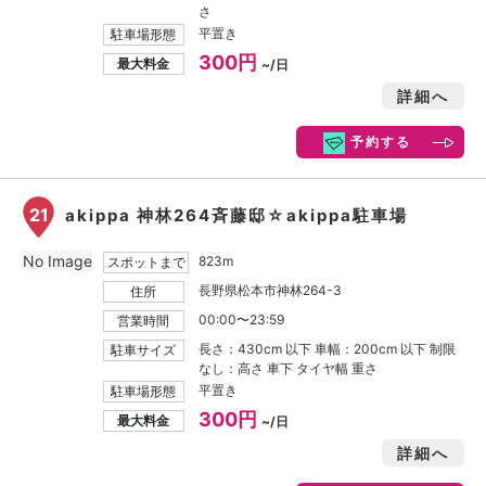
さ
平置き
駐車場形態
300円
最大料金
~/日
詳細へ
予約する
21
akippa 神林264斉藤邸☆akippa駐車場
No Image
823m
スポットまで
長野県松本市神林264-3
住所
00:00〜23:59
営業時間
長さ：430cm 以下 車幅：200cm 以下 制限
駐車サイズ
なし：高さ 車下 タイヤ幅 重さ
平置き
駐車場形態
300円
最大料金
~/日
詳細へ