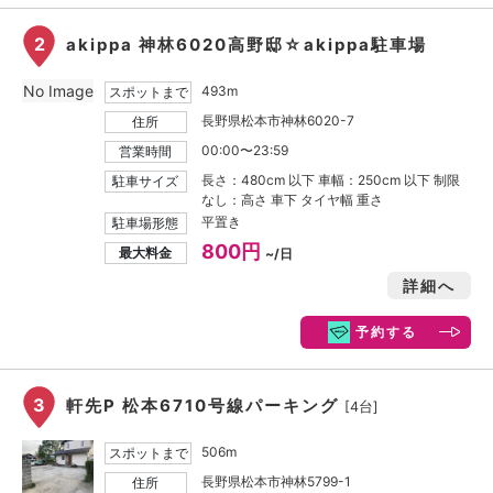
2
akippa 神林6020高野邸☆akippa駐車場
No Image
493m
スポットまで
長野県松本市神林6020-7
住所
00:00〜23:59
営業時間
長さ：480cm 以下 車幅：250cm 以下 制限
駐車サイズ
なし：高さ 車下 タイヤ幅 重さ
平置き
駐車場形態
800円
最大料金
~/日
詳細へ
予約する
3
軒先P 松本6710号線パーキング
[4台]
506m
スポットまで
長野県松本市神林5799-1
住所