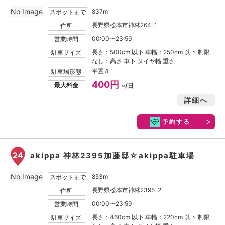
No Image
837m
スポットまで
長野県松本市神林264-1
住所
00:00〜23:59
営業時間
長さ：500cm 以下 車幅：250cm 以下 制限
駐車サイズ
なし：高さ 車下 タイヤ幅 重さ
平置き
駐車場形態
400円
最大料金
~/日
詳細へ
予約する
24
akippa 神林2395加藤邸☆akippa駐車場
No Image
853m
スポットまで
長野県松本市神林2395-2
住所
00:00〜23:59
営業時間
長さ：460cm 以下 車幅：220cm 以下 制限
駐車サイズ