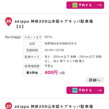
予約する
26
akippa 神林209山本邸☆アキッパ駐車場
【3】
No Image
927m
スポットまで
長野県松本市神林209-6
住所
00:00〜23:59
営業時間
長さ：500cm 以下 車幅：250cm 以下 制限
駐車サイズ
なし：高さ 車下 タイヤ幅 重さ
平置き
駐車場形態
400円
最大料金
~/日
詳細へ
予約する
27
akippa 神林209山本邸☆アキッパ駐車場