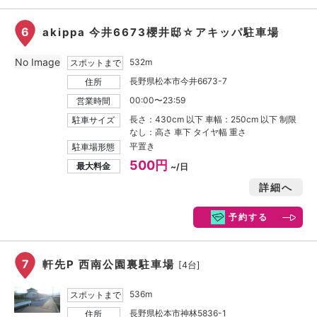
6
akippa 今井6673櫻井邸☆アキッパ駐車場
No Image
532m
スポットまで
長野県松本市今井6673-7
住所
00:00〜23:59
営業時間
長さ：430cm 以下 車幅：250cm 以下 制限
駐車サイズ
なし：高さ 車下 タイヤ幅 重さ
平置き
駐車場形態
500円
最大料金
~/日
詳細へ
予約する
7
軒先P 西南公園裏駐車場
[4台]
536m
スポットまで
長野県松本市神林5836-1
住所