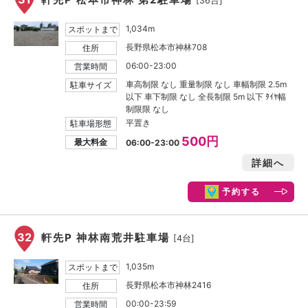
[36台]
1,034m
スポットまで
長野県松本市神林708
住所
06:00-23:00
営業時間
車高制限 なし 重量制限 なし 車幅制限 2.5m
駐車サイズ
以下 車下制限 なし 全長制限 5m 以下 ﾀｲﾔ幅
制限限 なし
平置き
駐車場形態
500円
最大料金
06:00-23:00
詳細へ
予約する
32
軒先P 神林南荒井駐車場
[4台]
1,035m
スポットまで
長野県松本市神林2416
住所
00:00-23:59
営業時間