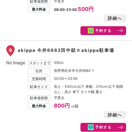
平置き
駐車場形態
500円
最大料金
08:00-23:00
詳細へ
予約する
9
akippa 今井6682田中邸☆akippa駐車場
No Image
550m
スポットまで
長野県松本市今井6682-1
住所
00:00〜23:59
営業時間
長さ：430cm 以下 車幅：210cm 以下 制限
駐車サイズ
なし：高さ 車下 タイヤ幅 重さ
平置き
駐車場形態
800円
最大料金
~/日
詳細へ
予約する