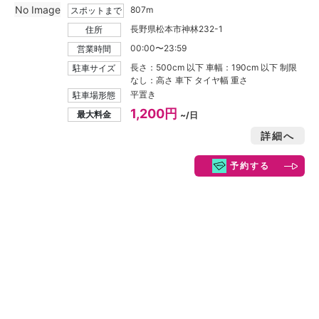
No Image
807m
スポットまで
長野県松本市神林232-1
住所
00:00〜23:59
営業時間
長さ：500cm 以下 車幅：190cm 以下 制限
駐車サイズ
なし：高さ 車下 タイヤ幅 重さ
平置き
駐車場形態
1,200円
最大料金
~/日
詳細へ
予約する