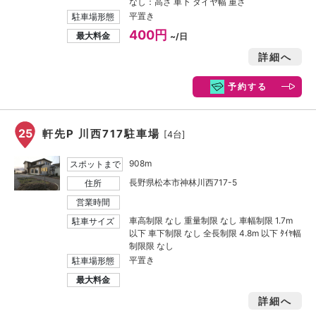
なし：高さ 車下 タイヤ幅 重さ
平置き
駐車場形態
400円
最大料金
~/日
詳細へ
予約する
25
軒先P 川西717駐車場
[4台]
908m
スポットまで
長野県松本市神林川西717-5
住所
営業時間
車高制限 なし 重量制限 なし 車幅制限 1.7m
駐車サイズ
以下 車下制限 なし 全長制限 4.8m 以下 ﾀｲﾔ幅
制限限 なし
平置き
駐車場形態
最大料金
詳細へ