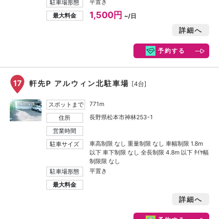
平置き
駐車場形態
1,500円
最大料金
~/日
詳細へ
予約する
17
軒先P アルウィン北駐車場
[4台]
771m
スポットまで
長野県松本市神林253-1
住所
営業時間
車高制限 なし 重量制限 なし 車幅制限 1.8m
駐車サイズ
以下 車下制限 なし 全長制限 4.8m 以下 ﾀｲﾔ幅
制限限 なし
平置き
駐車場形態
最大料金
詳細へ