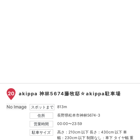
20
akippa 神林5674藤牧邸☆akippa駐車場
No Image
813m
スポットまで
長野県松本市神林5674-3
住所
00:00〜23:59
営業時間
高さ：210cm 以下 長さ：430cm 以下 車
駐車サイズ
幅：230cm 以下 制限なし：車下 タイヤ幅 重