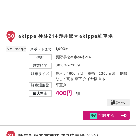
30
akippa 神林214赤井邸☆akippa駐車場
No Image
1,000m
スポットまで
長野県松本市神林214-1
住所
00:00〜23:59
営業時間
長さ：480cm 以下 車幅：230cm 以下 制限
駐車サイズ
なし：高さ 車下 タイヤ幅 重さ
平置き
駐車場形態
400円
最大料金
~/日
詳細へ
予約する
31
軒先P 松本市神林 第2駐車場