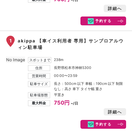
詳細へ
予約する
1
akippa 【車イス利用者 専用】サンプロアルウ
ィン駐車場
No Image
238m
スポットまで
長野県松本市神林5300
住所
00:00〜23:59
営業時間
長さ：500cm 以下 車幅：190cm 以下 制限
駐車サイズ
なし：高さ 車下 タイヤ幅 重さ
平置き
駐車場形態
750円
最大料金
~/日
詳細へ
予約する