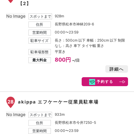
【2】
No Image
928m
スポットまで
長野県松本市神林209-6
住所
00:00〜23:59
営業時間
長さ：500cm 以下 車幅：250cm 以下 制限
駐車サイズ
なし：高さ 車下 タイヤ幅 重さ
平置き
駐車場形態
800円
最大料金
~/日
詳細へ
予約する
28
akippa エフケーケー従業員駐車場
No Image
933m
スポットまで
長野県松本市今井7250-5
住所
00:00〜23:59
営業時間