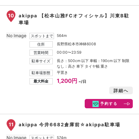
10
akippa 【松本山雅FCオフィシャル】川東B駐
車場
No Image
564m
スポットまで
長野県松本市神林6008
住所
00:00〜23:59
営業時間
長さ：500cm 以下 車幅：190cm 以下 制限
駐車サイズ
なし：高さ 車下 タイヤ幅 重さ
平置き
駐車場形態
1,200円
最大料金
~/日
詳細へ
予約する
11
akippa 今井6682倉庫前☆akippa駐車場
No Image
574m
スポットまで