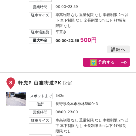
00:00-23:59
営業時間
車高制限 なし 重量制限 なし 車幅制限 2m 以
駐車サイズ
下 車下制限 なし 全長制限 5m 以下 ﾀｲﾔ幅制
限限 なし
平置き
駐車場形態
500円
最大料金
00:00-23:59
詳細へ
予約する
8
軒先P 山雅街道PK
[2台]
542m
スポットまで
長野県松本市神林5800-3
住所
08:00-23:00
営業時間
車高制限 なし 重量制限 なし 車幅制限 2m 以
駐車サイズ
下 車下制限 なし 全長制限 5m 以下 ﾀｲﾔ幅制
限限 なし