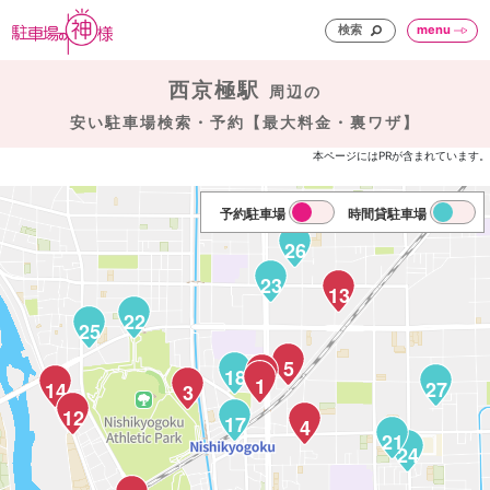
検索
menu
西京極駅
周辺の
安い駐車場検索・予約【最大料金・裏ワザ】
本ページにはPRが含まれています。
予約駐車場
時間貸駐車場
26
23
13
22
25
5
18
2
1
27
14
3
12
17
4
21
24