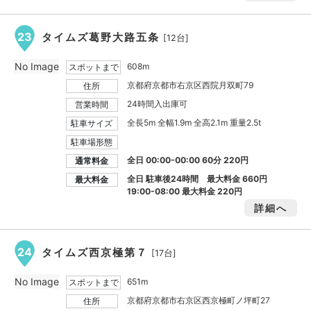
23
タイムズ葛野大路五条
[12台]
No Image
608m
スポットまで
京都府京都市右京区西院月双町79
住所
24時間入出庫可
営業時間
全長5m 全幅1.9m 全高2.1m 重量2.5t
駐車サイズ
駐車場形態
全日 00:00-00:00 60分 220円
通常料金
全日 駐車後24時間 最大料金
660円
最大料金
19:00-08:00 最大料金
220円
詳細へ
24
タイムズ西京極第７
[17台]
No Image
651m
スポットまで
京都府京都市右京区西京極町ノ坪町27
住所