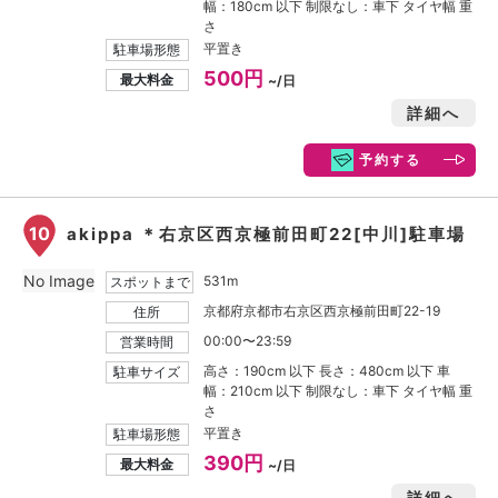
幅：180cm 以下 制限なし：車下 タイヤ幅 重
さ
平置き
駐車場形態
500円
最大料金
~/日
詳細へ
予約する
10
akippa ＊右京区西京極前田町22[中川]駐車場
No Image
531m
スポットまで
京都府京都市右京区西京極前田町22-19
住所
00:00〜23:59
営業時間
高さ：190cm 以下 長さ：480cm 以下 車
駐車サイズ
幅：210cm 以下 制限なし：車下 タイヤ幅 重
さ
平置き
駐車場形態
390円
最大料金
~/日
詳細へ