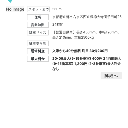
No Image
560m
スポットまで
京都府京都市右京区西京極徳大寺団子田町26
住所
24時間
営業時間
【普通自動車】長さ480mm、車幅190mm、
駐車サイズ
高さ210mm、重量2500kg
駐車場形態
入庫から40分無料 終日 30分200円
通常料金
20-06最大(9-15番車室)
400円
24時間最大
最大料金
(9-15番車室)
1,200円
(1-8番車室)最大料金
なし
詳細へ