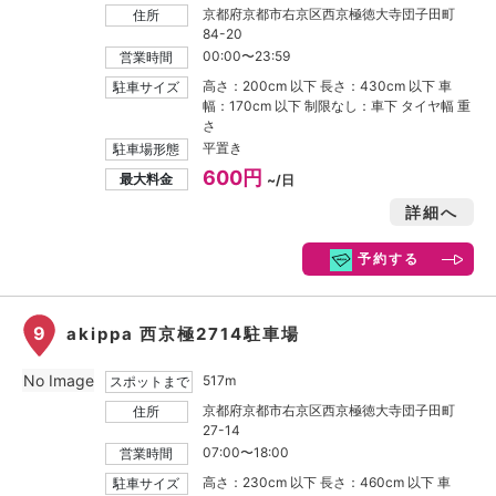
京都府京都市右京区西京極徳大寺団子田町
住所
84-20
00:00〜23:59
営業時間
高さ：200cm 以下 長さ：430cm 以下 車
駐車サイズ
幅：170cm 以下 制限なし：車下 タイヤ幅 重
さ
平置き
駐車場形態
600円
最大料金
~/日
詳細へ
予約する
9
akippa 西京極2714駐車場
No Image
517m
スポットまで
京都府京都市右京区西京極徳大寺団子田町
住所
27-14
07:00〜18:00
営業時間
高さ：230cm 以下 長さ：460cm 以下 車
駐車サイズ