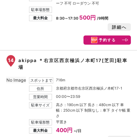
ーフ 不可 ローダウン 不可
駐車場形態
500円
最大料金
8:30～17:30
/9時間
詳細へ
予約する
14
akippa ＊右京区西京極浜ノ本町17[芝田]駐車
場
No Image
716m
スポットまで
京都府京都市右京区西京極浜ノ本町17-1
住所
00:00〜23:59
営業時間
高さ：190cm 以下 長さ：480cm 以下 車
駐車サイズ
幅：250cm 以下 制限なし：車下 タイヤ幅 重
さ
平置き
駐車場形態
400円
最大料金
~/日