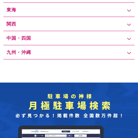
う。
東海
関西
中国・四国
九州・沖縄