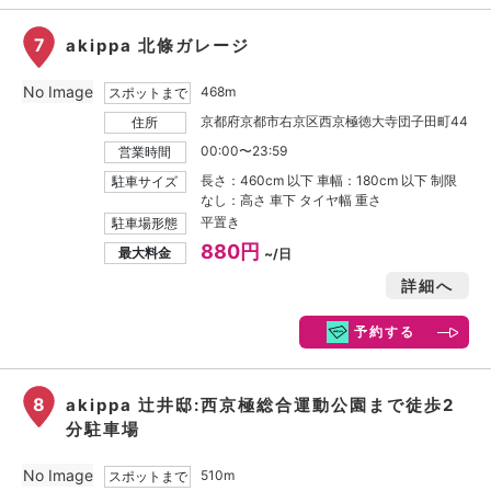
7
akippa 北條ガレージ
No Image
468m
スポットまで
京都府京都市右京区西京極徳大寺団子田町44
住所
00:00〜23:59
営業時間
長さ：460cm 以下 車幅：180cm 以下 制限
駐車サイズ
なし：高さ 車下 タイヤ幅 重さ
平置き
駐車場形態
880円
最大料金
~/日
詳細へ
予約する
8
akippa 辻井邸:西京極総合運動公園まで徒歩2
分駐車場
No Image
510m
スポットまで