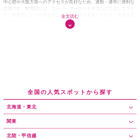
中心部や大阪方面へのアクセスが良好なため、通勤・通学に便利な
立地です。駅周辺には、スーパーマーケットやコンビニエンススト
ア、飲食店などの日常生活に必要な施設が充実しており、地域住民
全文読む
の生活を支えています。また、商店街も形成されており、地元の特
産品や新鮮な食材を提供する店舗が軒を連ね、訪れる人々に親しま
れています。さらに、西京極総合運動公園が近隣にあり、スポーツ
イベントやコンサートなどが開催されるため、イベント時には多く
の来訪者で賑わいます。来訪者の特徴としては、通勤・通学者が多
い一方で、スポーツイベントやコンサートの観客、観光客も多く見
られます。特に、イベント開催時には周辺が混雑する傾向がありま
す。駅周辺の駐車場は、主にコインパーキングが点在しており、収
容台数は数台から数十台程度の小規模なものが多いです。駐車料金
の相場は、平日・土日祝日ともに、普通料金が30分あたり200円か
ら220円程度、最大料金は24時間で700円から1,000円程度となっ
全国の人気スポットから探す
ています。ただし、イベント時や観光シーズンには満車となること
が多く、駐車場探しが困難になる場合があります。混雑対策として
北海道・東北
は、車で訪れる場合は、早めの到着を心掛ける、周辺の駐車場の事
前予約サービスを利用する、または少し離れた場所に駐車して公共
交通機関で移動するなどの対策が有効です。さらに、駐車場の空き
関東
状況をリアルタイムで確認できるアプリやウェブサイトを活用する
ことで、スムーズな駐車が可能となります。以上のような対策を講
北陸・甲信越
じることで、西京極駅周辺への訪問がより快適なものとなるでしょ