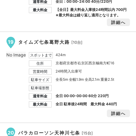
全日：00:00-24:00 40分/220円
通常料金
【全日】最大料金入庫後24時間以内
700円
最大料金
※最大料金は繰り返し適用となります。
詳細へ
19
タイムズ七条葛野大路
[10台]
No Image
424m
スポットまで
京都府京都市右京区西京極南方町16
住所
24時間入出庫可
営業時間
全長5m 全幅1.9m 全高2.1m 重量2.5t
駐車サイズ
駐車場形態
全日 00:00-00:00 60分 220円
通常料金
全日 駐車後24時間 最大料金
440円
最大料金
詳細へ
20
パラカローソン天神川七条
[15台]