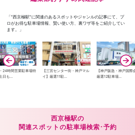
「"西京極駅"に関連のあるスポットやジャンルの記事にて、プ
ロがお得な駐車場情報、賢い使い方、裏ワザ等をご紹介してい
ます。」
宮センター街・神戸マル
【神戸阪急・神戸国際会館】
【生田神社・サンキタ
選11駐…
厳選12駐車場…
厳選11駐車場…
西京極駅の
関連スポットの駐車場検索･予約