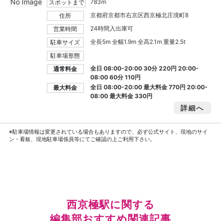
No Image
783m
スポットまで
京都府京都市右京区西京極北庄境町8
住所
24時間入出庫可
営業時間
全長5m 全幅1.9m 全高2.1m 重量2.5t
駐車サイズ
駐車場形態
全日 08:00-20:00 30分 220円 20:00-
通常料金
08:00 60分 110円
全日 08:00-20:00 最大料金
770円
20:00-
最大料金
08:00 最大料金
330円
詳細へ
※駐車場情報は変更されている場合もありますので、必ず公式サイト、現地のサイ
ン・看板、現地駐車場係員等にてご確認の上ご利用下さい。
西京極駅に関する
編集部おすすめ関連記事