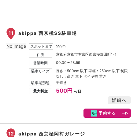
11
akippa 西京極SS駐車場
No Image
599m
スポットまで
京都府京都市右京区西京極畑田町1-1
住所
00:00〜23:59
営業時間
長さ：500cm 以下 車幅：250cm 以下 制限
駐車サイズ
なし：高さ 車下 タイヤ幅 重さ
平置き
駐車場形態
500円
最大料金
~/日
詳細へ
予約する
12
akippa 西京極岡村ガレージ