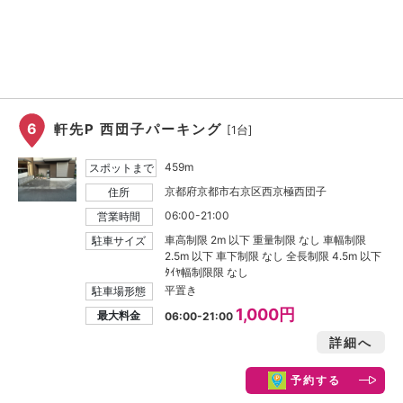
6
軒先P 西団子パーキング
[1台]
459m
スポットまで
京都府京都市右京区西京極西団子
住所
06:00-21:00
営業時間
車高制限 2m 以下 重量制限 なし 車幅制限
駐車サイズ
2.5m 以下 車下制限 なし 全長制限 4.5m 以下
ﾀｲﾔ幅制限限 なし
平置き
駐車場形態
1,000円
最大料金
06:00-21:00
詳細へ
予約する