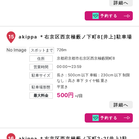
詳細へ
予約する
15
akippa ＊右京区西京極藪ノ下町8[井上]駐車場
No Image
726m
スポットまで
京都府京都市右京区西京極藪開町8
住所
00:00〜23:59
営業時間
長さ：500cm 以下 車幅：230cm 以下 制限
駐車サイズ
なし：高さ 車下 タイヤ幅 重さ
平置き
駐車場形態
500円
最大料金
~/日
詳細へ
予約する
16
akippa ＊右京区西京極藪ノ下町2-2[井上]駐