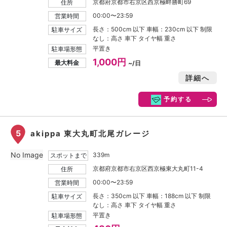
京都府京都市右京区西京極畔勝町69
住所
00:00〜23:59
営業時間
長さ：500cm 以下 車幅：230cm 以下 制限
駐車サイズ
なし：高さ 車下 タイヤ幅 重さ
平置き
駐車場形態
1,000円
最大料金
~/日
詳細へ
予約する
5
akippa 東大丸町北尾ガレージ
No Image
339m
スポットまで
京都府京都市右京区西京極東大丸町11-4
住所
00:00〜23:59
営業時間
長さ：350cm 以下 車幅：188cm 以下 制限
駐車サイズ
なし：高さ 車下 タイヤ幅 重さ
平置き
駐車場形態