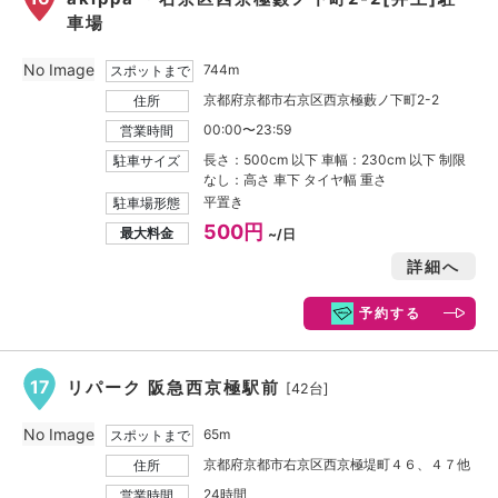
車場
No Image
744m
スポットまで
京都府京都市右京区西京極藪ノ下町2-2
住所
00:00〜23:59
営業時間
長さ：500cm 以下 車幅：230cm 以下 制限
駐車サイズ
なし：高さ 車下 タイヤ幅 重さ
平置き
駐車場形態
500円
最大料金
~/日
詳細へ
予約する
17
リパーク 阪急西京極駅前
[42台]
No Image
65m
スポットまで
京都府京都市右京区西京極堤町４６、４７他
住所
24時間
営業時間