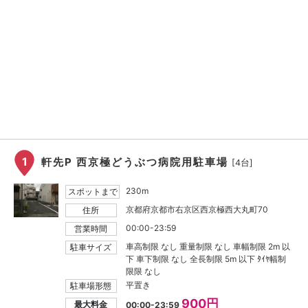
1
軒先P 西京極どうぶつ病院用駐車場
[4台]
230m
スポットまで
京都府京都市右京区西京極西大丸町70
住所
00:00-23:59
営業時間
車高制限 なし 重量制限 なし 車幅制限 2m 以
駐車サイズ
下 車下制限 なし 全長制限 5m 以下 ﾀｲﾔ幅制
限限 なし
平置き
駐車場形態
900円
最大料金
00:00-23:59