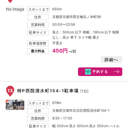
No Image
630m
スポットまで
京都府京都市西京極浜ノ本町99
住所
00:00〜23:59
営業時間
長さ：500cm 以下 車幅：190cm 以下 制限
駐車サイズ
なし：高さ 車下 タイヤ幅 重さ
平置き
駐車場形態
450円
最大料金
~/日
詳細へ
予約する
13
特P西院清水町154-1駐車場
[1台]
678m
スポットまで
京都府京都市右京区西院清水町154-1
住所
8:30～17:30
営業時間
幅 300cm 長さ 500cm 高さ 200cm ハイル
駐車サイズ