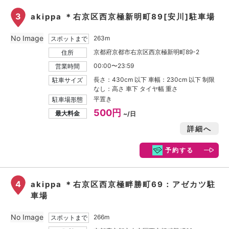
3
akippa ＊右京区西京極新明町89[安川]駐車場
No Image
263m
スポットまで
京都府京都市右京区西京極新明町89-2
住所
00:00〜23:59
営業時間
長さ：430cm 以下 車幅：230cm 以下 制限
駐車サイズ
なし：高さ 車下 タイヤ幅 重さ
平置き
駐車場形態
500円
最大料金
~/日
詳細へ
予約する
4
akippa ＊右京区西京極畔勝町69：アゼカツ駐
車場
No Image
266m
スポットまで