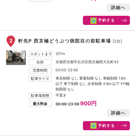
詳細へ
予約する
2
軒先P 西京極どうぶつ病院目の前駐車場
[2台]
257m
スポットまで
京都府京都市右京区西京極西大丸町43
住所
00:00-23:59
営業時間
車高制限 なし 重量制限 なし 車幅制限 1.8m
駐車サイズ
以下 車下制限 なし 全長制限 4.8m 以下 ﾀｲﾔ幅
制限限 なし
平置き
駐車場形態
900円
最大料金
00:00-23:59
詳細へ
予約する