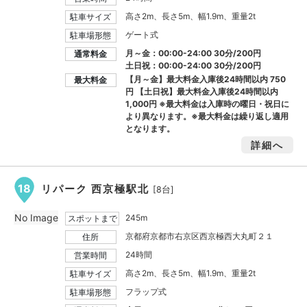
高さ2m、長さ5m、幅1.9m、重量2t
駐車サイズ
ゲート式
駐車場形態
月～金：00:00-24:00 30分/200円
通常料金
土日祝：00:00-24:00 30分/200円
【月～金】最大料金入庫後24時間以内
750
最大料金
円
【土日祝】最大料金入庫後24時間以内
1,000円
※最大料金は入庫時の曜日・祝日に
より異なります。※最大料金は繰り返し適用
となります。
詳細へ
18
リパーク 西京極駅北
[8台]
No Image
245m
スポットまで
京都府京都市右京区西京極西大丸町２１
住所
24時間
営業時間
高さ2m、長さ5m、幅1.9m、重量2t
駐車サイズ
フラップ式
駐車場形態