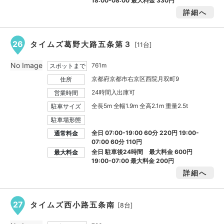
18:00-08:00 最大料金
330円
詳細へ
26
タイムズ葛野大路五条第３
[11台]
No Image
761m
スポットまで
京都府京都市右京区西院月双町9
住所
24時間入出庫可
営業時間
全長5m 全幅1.9m 全高2.1m 重量2.5t
駐車サイズ
駐車場形態
全日 07:00-19:00 60分 220円 19:00-
通常料金
07:00 60分 110円
全日 駐車後24時間 最大料金
600円
最大料金
19:00-07:00 最大料金
200円
詳細へ
27
タイムズ西小路五条南
[8台]