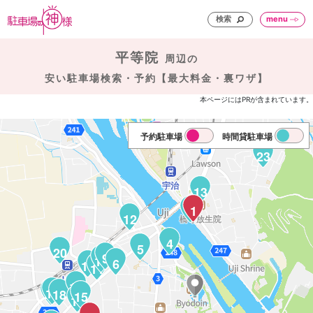
検索
menu
平等院
周辺の
安い駐車場検索・予約【最大料金・裏ワザ】
本ページにはPRが含まれています。
予約駐車場
時間貸駐車場
23
13
8
1
7
12
4
5
20
9
10
6
14
11
17
19
21
18
15
16