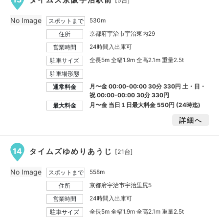
[5台]
No Image
530m
スポットまで
京都府宇治市宇治東内29
住所
24時間入出庫可
営業時間
全長5m 全幅1.9m 全高2.1m 重量2.5t
駐車サイズ
駐車場形態
月〜金 00:00-00:00 30分 330円 土・日・
通常料金
祝 00:00-00:00 30分 330円
月〜金 当日１日最大料金
550円
(24時迄)
最大料金
詳細へ
14
タイムズゆめりあうじ
[21台]
No Image
558m
スポットまで
京都府宇治市宇治里尻5
住所
24時間入出庫可
営業時間
全長5m 全幅1.9m 全高2.1m 重量2.5t
駐車サイズ