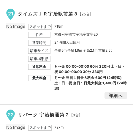
21
タイムズＪＲ宇治駅前第３
[25台]
No Image
718m
スポットまで
京都府宇治市宇治宇文字20
住所
24時間入出庫可
営業時間
全長5m 全幅1.9m 全高2.1m 重量2.5t
駐車サイズ
駐車場形態
月〜金 00:00-00:00 60分 220円 土・日・
通常料金
祝 00:00-00:00 30分 330円
月〜金 当日１日最大料金
600円
(24時迄)
最大料金
土・日・祝 当日１日最大料金
1,400円
(24時
迄)
詳細へ
22
リパーク 宇治橋通第２
[8台]
No Image
727m
スポットまで