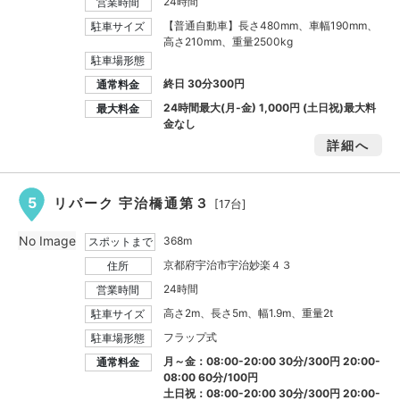
24時間
営業時間
【普通自動車】長さ480mm、車幅190mm、
駐車サイズ
高さ210mm、重量2500kg
駐車場形態
終日 30分300円
通常料金
24時間最大(月-金)
1,000円
(土日祝)最大料
最大料金
金なし
詳細へ
5
リパーク 宇治橋通第３
[17台]
No Image
368m
スポットまで
京都府宇治市宇治妙楽４３
住所
24時間
営業時間
高さ2m、長さ5m、幅1.9m、重量2t
駐車サイズ
フラップ式
駐車場形態
月～金：08:00-20:00 30分/300円 20:00-
通常料金
08:00 60分/100円
土日祝：08:00-20:00 30分/300円 20:00-