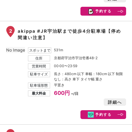
予約する
2
akippa #JR宇治駅まで徒歩4分駐車場【停め
間違い注意】
No Image
531m
スポットまで
京都府宇治市宇治壱番48-2
住所
00:00〜23:59
営業時間
長さ：480cm 以下 車幅：180cm 以下 制限
駐車サイズ
なし：高さ 車下 タイヤ幅 重さ
平置き
駐車場形態
600円
最大料金
~/日
詳細へ
予約する