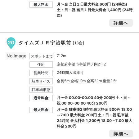
月〜金 当日１日最大料金
600円
(24時迄)
最大料金
土・日・祝 当日１日最大料金
1,400円
(24時
迄)
詳細へ
20
タイムズＪＲ宇治駅前
[13台]
No Image
712m
スポットまで
京都府宇治市宇治戸ノ内21-2
住所
24時間入出庫可
営業時間
全長5m 全幅1.9m 全高2.1m 重量2.5t
駐車サイズ
駐車場形態
月〜金 00:00-00:00 40分 200円 土・日・
通常料金
祝 00:00-00:00 40分 200円
月〜金 駐車後24時間 最大料金
500円
18:00
最大料金
～7:00 最大料金
200円
土・日・祝 駐車後
24時間 最大料金
1,200円
18:00～7:00 最大
料金
200円
詳細へ