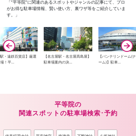
「"平等院"に関連のあるスポットやジャンルの記事にて、プロ
がお得な駐車場情報、賢い使い方、裏ワザ等をご紹介していま
す。」
松駅・遠鉄百貨店】厳選
【名古屋駅・名古屋髙島屋】
【バンテリンドーム(
車場！平…
駐車場案内の決…
ーム)】駐車…
平等院の
関連スポットの駐車場検索･予約