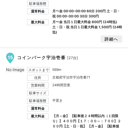
駐車場形態
月〜金 00:00-00:00 60分 200円 土・日・
通常料金
祝 00:00-00:00 30分 300円
月〜金 当日１日最大料金
600円
(24時迄)
最大料金
土・日・祝 当日１日最大料金
1,500円
(24時
迄)
詳細へ
15
コインパーク宇治壱番
[27台]
No Image
569m
スポットまで
京都府宇治市宇治壱番71
住所
24時間営業
営業時間
駐車サイズ
平置き
駐車場形態
通常料金
【月～金】 【駐車後２４時間以内（１回限
最大料金
り）】４００円【１７：００～：７００】２
００円【土・日・祝】 【月～金】 【駐車後