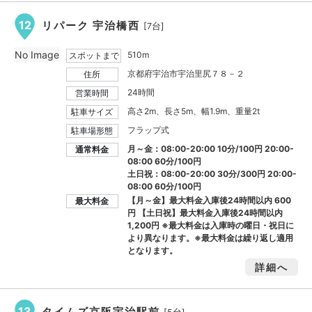
12
リパーク 宇治橋西
[7台]
No Image
510m
スポットまで
京都府宇治市宇治里尻７８－２
住所
24時間
営業時間
高さ2m、長さ5m、幅1.9m、重量2t
駐車サイズ
フラップ式
駐車場形態
月～金：08:00-20:00 10分/100円 20:00-
通常料金
08:00 60分/100円
土日祝：08:00-20:00 30分/300円 20:00-
08:00 60分/100円
【月～金】最大料金入庫後24時間以内
600
最大料金
円
【土日祝】最大料金入庫後24時間以内
1,200円
※最大料金は入庫時の曜日・祝日に
より異なります。※最大料金は繰り返し適用
となります。
詳細へ
13
タイムズ京阪宇治駅前