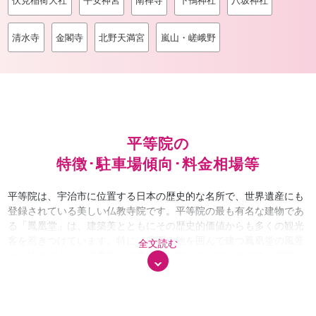
伏見稲荷大社
平安神宮
南禅寺
下鴨神社
八坂神社
清水寺
金閣寺
北野天満宮
嵐山・嵯峨野
平等院の
特徴･駐車場傾向･料金相場等
平等院は、宇治市に位置する日本の歴史的な名所で、世界遺産にも
登録されている美しい仏教寺院です。平等院の最も有名な建物であ
る「鳳凰堂」は、建築美とともにその歴史的価値からも多くの観光
客を惹きつけています。特に、庭園や池を囲んで建つ鳳凰堂の風景
全文読む
は、訪れる人々に四季折々の美しさを楽しませてくれます。周辺エ
リアは、宇治川沿いや宇治市内の観光スポットとともに、静かな落
ち着いた雰囲気が漂っています。さらに、近隣には「宇治茶」の名
産地としても知られるお茶屋や、宇治川を渡る橋「宇治橋」など、
観光地が点在し、日帰り旅行に最適なスポットです。 平等院を訪れ