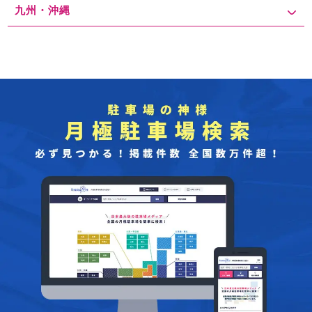
いて平等院まで向かうことも可能です。 駐車場探しのおすすめ対策
九州・沖縄
としては、事前に駐車場予約サービスを利用するのが有効です。オ
ンラインで駐車場を予約できるサービスを活用すれば、特に観光シ
ーズンや混雑する時間帯に駐車場を確保でき、当日のストレスを減
らすことができます。また、宇治駅周辺には多くのコインパーキン
グもありますが、人気の時間帯に駐車するのは難しいことが多いた
め、平等院から少し歩いた場所にある駐車場を事前に調べておくと
良いでしょう。徒歩圏内でも、比較的空いている場所を見つけやす
いです。 平等院はその美しい建築と庭園で多くの観光客を魅了し、
周辺エリアには多くの観光地が点在しています。駐車場の相場は平
日と土日祝日で異なり、特に休日やイベント時には混雑しやすいた
め、早めの到着や事前予約を活用することが重要です。