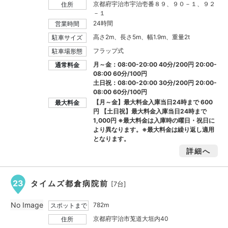
京都府宇治市宇治壱番８９、９０－１、９２
住所
－１
24時間
営業時間
高さ2m、長さ5m、幅1.9m、重量2t
駐車サイズ
フラップ式
駐車場形態
月～金：08:00-20:00 40分/200円 20:00-
通常料金
08:00 60分/100円
土日祝：08:00-20:00 30分/200円 20:00-
08:00 60分/100円
【月～金】最大料金入庫当日24時まで
600
最大料金
円
【土日祝】最大料金入庫当日24時まで
1,000円
※最大料金は入庫時の曜日・祝日に
より異なります。※最大料金は繰り返し適用
となります。
詳細へ
23
タイムズ都倉病院前
[7台]
No Image
782m
スポットまで
京都府宇治市莵道大垣内40
住所