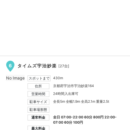
6
タイムズ宇治妙楽
[27台]
No Image
430m
スポットまで
京都府宇治市宇治妙楽164
住所
24時間入出庫可
営業時間
全長5m 全幅1.9m 全高2.1m 重量2.5t
駐車サイズ
駐車場形態
全日 07:00-22:00 60分 800円 22:00-
通常料金
07:00 60分 100円
最大料金