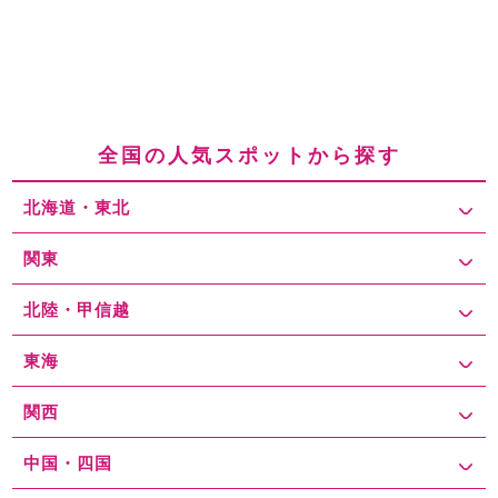
る来訪者の特徴としては、観光客や外国人旅行者が中心ですが、地
元の人々も多く訪れる場所です。特に観光シーズンには、秋の紅葉
や春の桜を楽しむために多くの人々が集まります。また、平等院の
見学は、歴史や文化に興味を持つ人々にとって、ゆっくりと過ごす
ことができる静かな時間を提供しています。訪れる時間帯として
は、午前中が比較的混雑を避けやすい時間で、午後になると徐々に
全国の人気スポットから探す
観光客が増えてきます。特に土日祝日や祝祭日、さらにはイベント
時には混雑が予想されるため、計画的に訪れることをおすすめしま
北海道・東北
す。 平等院には公式駐車場はないため、周辺の駐車場では、平日
は、近隣の駐車場で1時間300円程度、最大料金は1,000円〜1,500
円が相場です。しかし、土日祝日や観光シーズンには、料金が高く
関東
なることがあります。例えば、土日祝日には1時間400円〜500円程
度、最大料金が1,500円〜2,000円程度となり、混雑する時間帯で
北陸・甲信越
は駐車場を確保するのが難しくなることもあります。 休日やイベン
ト時の混雑対策として、まず早めに到着することをおすすめしま
東海
す。平等院の駐車場は限られているため、遅めの時間に到着する
と、駐車場が満車になっていることがあります。また、周辺には平
関西
等院の近隣に位置する「宇治文化センター」や「宇治川温泉」など
の施設もあり、これらの施設の駐車場を利用するのも一つの方法で
中国・四国
す。さらに、徒歩圏内には商業施設「イオンモール宇治」や「宇治
市役所」などの公共施設の駐車場もあり、そちらを利用した後、歩