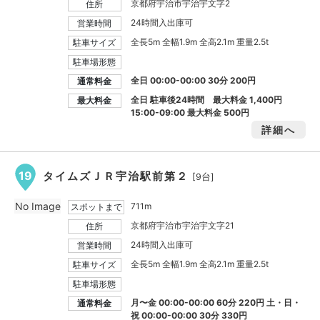
京都府宇治市宇治宇文字2
住所
24時間入出庫可
営業時間
全長5m 全幅1.9m 全高2.1m 重量2.5t
駐車サイズ
駐車場形態
全日 00:00-00:00 30分 200円
通常料金
全日 駐車後24時間 最大料金
1,400円
最大料金
15:00-09:00 最大料金
500円
詳細へ
19
タイムズＪＲ宇治駅前第２
[9台]
No Image
711m
スポットまで
京都府宇治市宇治宇文字21
住所
24時間入出庫可
営業時間
全長5m 全幅1.9m 全高2.1m 重量2.5t
駐車サイズ
駐車場形態
月〜金 00:00-00:00 60分 220円 土・日・
通常料金
祝 00:00-00:00 30分 330円