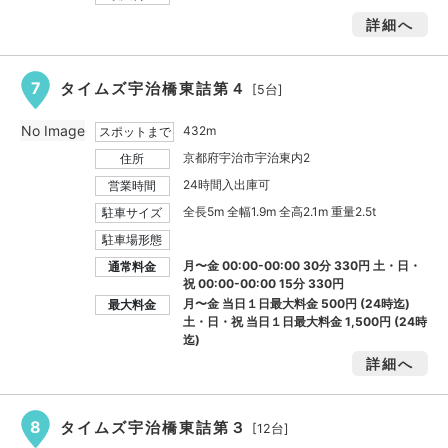
詳細へ
7
タイムズ宇治橋東詰第４
[5台]
No Image
432m
スポットまで
京都府宇治市宇治東内2
住所
24時間入出庫可
営業時間
全長5m 全幅1.9m 全高2.1m 重量2.5t
駐車サイズ
駐車場形態
月〜金 00:00-00:00 30分 330円 土・日・
通常料金
祝 00:00-00:00 15分 330円
月〜金 当日１日最大料金
500円
(24時迄)
最大料金
土・日・祝 当日１日最大料金
1,500円
(24時
迄)
詳細へ
8
タイムズ宇治橋東詰第３
[12台]