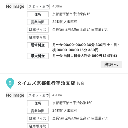
No Image
436m
スポットまで
京都府宇治市宇治東内15
住所
24時間入出庫可
営業時間
全長5m 全幅1.9m 全高2.1m 重量2.5t
駐車サイズ
駐車場形態
月〜金 00:00-00:00 30分 330円 土・日・
通常料金
祝 00:00-00:00 15分 330円
月〜金 当日１日最大料金
660円
(24時迄)
最大料金
詳細へ
9
タイムズ京都銀行宇治支店
[8台]
No Image
490m
スポットまで
京都府宇治市宇治妙楽160
住所
24時間入出庫可
営業時間
全長5m 全幅1.9m 全高2.1m 重量2.5t
駐車サイズ
駐車場形態