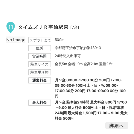
11
タイムズＪＲ宇治駅東
[7台]
No Image
509m
スポットまで
京都府宇治市宇治妙楽180-3
住所
24時間入出庫可
営業時間
全長5m 全幅1.9m 全高2.1m 重量2.5t
駐車サイズ
駐車場形態
月〜金 09:00-17:00 30分 200円 17:00-
通常料金
09:00 60分 100円 土・日・祝 09:00-
17:00 30分 200円 17:00-09:00 60分 100
円
月〜金 駐車後24時間 最大料金
800円
17:00
最大料金
～9:00 最大料金
500円
土・日・祝 駐車後
24時間 最大料金
1,500円
17:00～9:00 最大
料金
500円
詳細へ