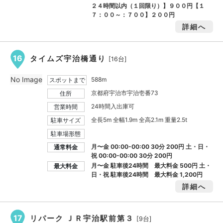
２４時間以内（１回限り）】９００円【１
７：００～：７００】２００円
詳細へ
16
タイムズ宇治橋通り
[16台]
No Image
588m
スポットまで
京都府宇治市宇治壱番73
住所
24時間入出庫可
営業時間
全長5m 全幅1.9m 全高2.1m 重量2.5t
駐車サイズ
駐車場形態
月〜金 00:00-00:00 30分 200円 土・日・
通常料金
祝 00:00-00:00 30分 200円
月〜金 駐車後24時間 最大料金
500円
土・
最大料金
日・祝 駐車後24時間 最大料金
1,200円
詳細へ
17
リパーク ＪＲ宇治駅前第３
[9台]