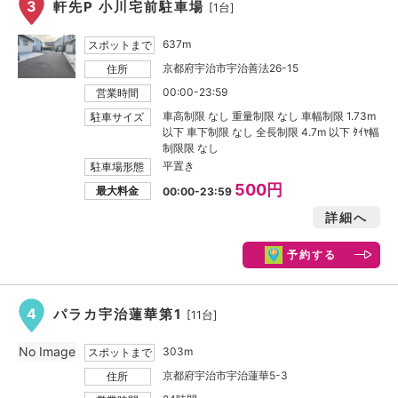
3
軒先P 小川宅前駐車場
[1台]
637m
スポットまで
京都府宇治市宇治善法26-15
住所
00:00-23:59
営業時間
車高制限 なし 重量制限 なし 車幅制限 1.73m
駐車サイズ
以下 車下制限 なし 全長制限 4.7m 以下 ﾀｲﾔ幅
制限限 なし
平置き
駐車場形態
500円
最大料金
00:00-23:59
詳細へ
予約する
4
パラカ宇治蓮華第1
[11台]
No Image
303m
スポットまで
京都府宇治市宇治蓮華5-3
住所