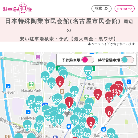
検索
menu
日本特殊陶業市民会館(名古屋市民会館)
周辺
の
安い駐車場検索・予約【最大料金・裏ワザ】
本ページにはPRが含まれています。
予約駐車場
時間貸駐車場
84
77
64
61
65
6
52
16
79
13
15
80
40
94
82
7
75
10
29
34
33
35
54
48
56
1
55
41
21
22
49
19
37
36
26
8
24
20
27
32
23
17
18
44
25
43
2
28
45
3
4
58
47
30
31
38
42
72
39