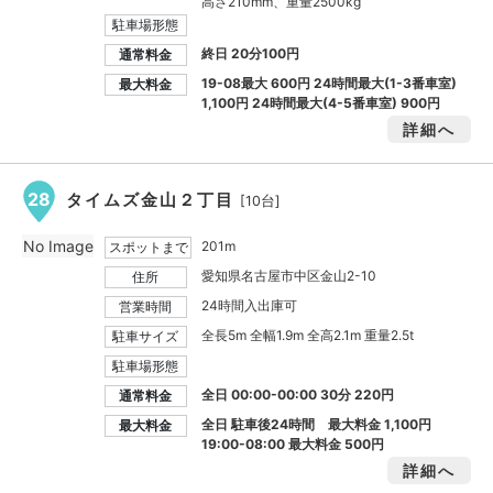
高さ210mm、重量2500kg
駐車場形態
終日 20分100円
通常料金
19-08最大
600円
24時間最大(1-3番車室)
最大料金
1,100円
24時間最大(4-5番車室)
900円
詳細へ
28
タイムズ金山２丁目
[10台]
No Image
201m
スポットまで
愛知県名古屋市中区金山2-10
住所
24時間入出庫可
営業時間
全長5m 全幅1.9m 全高2.1m 重量2.5t
駐車サイズ
駐車場形態
全日 00:00-00:00 30分 220円
通常料金
全日 駐車後24時間 最大料金
1,100円
最大料金
19:00-08:00 最大料金
500円
詳細へ