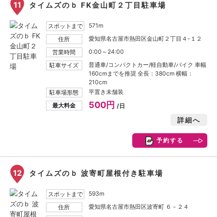
11
タイムズのｂ FK金山町２丁目駐車場
571m
スポットまで
愛知県名古屋市熱田区金山町２丁目４-１２
住所
0:00～24:00
営業時間
普通車/コンパクトカー/軽自動車/バイク 車幅
駐車サイズ
160cmまでを推奨 全長：380cm 横幅：
210cm
平置き未舗装
駐車場形態
500円
最大料金
/日
詳細へ
予約する
12
タイムズのｂ 波寄町屋根付き駐車場
593m
スポットまで
愛知県名古屋市熱田区波寄町 ６－２４
住所