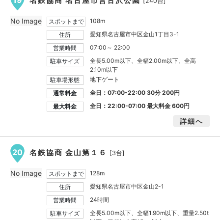
名鉄協商 名古屋市営古沢公園
[240台]
No Image
108m
スポットまで
愛知県名古屋市中区金山1丁目3-1
住所
07:00～ 22:00
営業時間
全長5.00m以下、全幅2.00m以下、全高
駐車サイズ
2.10m以下
地下ゲート
駐車場形態
全日：07:00-22:00 30分 200円
通常料金
全日：22:00-07:00 最大料金
600円
最大料金
詳細へ
20
名鉄協商 金山第１６
[3台]
No Image
128m
スポットまで
愛知県名古屋市中区金山2-1
住所
24時間
営業時間
全長5.00m以下、全幅1.90m以下、重量2.50t
駐車サイズ