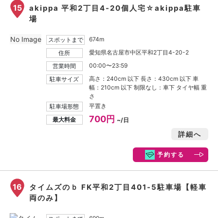
15
akippa 平和2丁目4-20個人宅☆akippa駐車
場
No Image
674m
スポットまで
愛知県名古屋市中区平和2丁目4-20-2
住所
00:00〜23:59
営業時間
高さ：240cm 以下 長さ：430cm 以下 車
駐車サイズ
幅：210cm 以下 制限なし：車下 タイヤ幅 重
さ
平置き
駐車場形態
700円
最大料金
~/日
詳細へ
予約する
16
タイムズのｂ FK平和2丁目401-5駐車場【軽車
両のみ】