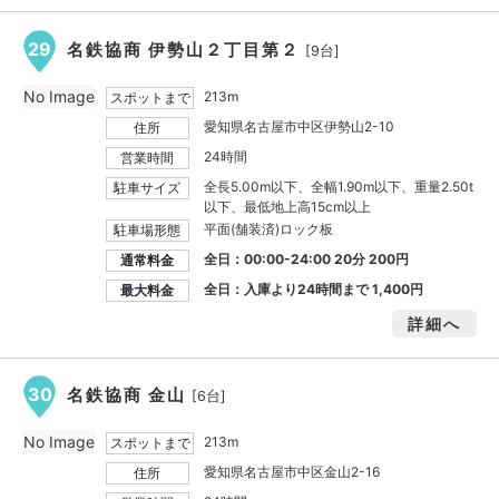
29
名鉄協商 伊勢山２丁目第２
[9台]
No Image
213m
スポットまで
愛知県名古屋市中区伊勢山2-10
住所
24時間
営業時間
全長5.00m以下、全幅1.90m以下、重量2.50t
駐車サイズ
以下、最低地上高15cm以上
平面(舗装済)ロック板
駐車場形態
全日：00:00-24:00 20分 200円
通常料金
全日：入庫より24時間まで
1,400円
最大料金
詳細へ
30
名鉄協商 金山
[6台]
No Image
213m
スポットまで
愛知県名古屋市中区金山2-16
住所