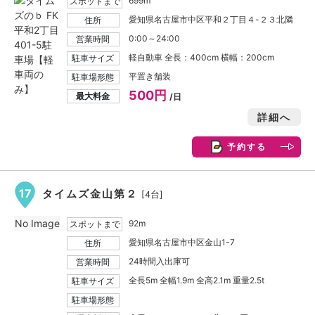
699m
スポットまで
愛知県名古屋市中区平和２丁目４-２３北隣
住所
0:00～24:00
営業時間
軽自動車 全長：400cm 横幅：200cm
駐車サイズ
平置き舗装
駐車場形態
500円
最大料金
/日
詳細へ
予約する
17
タイムズ金山第２
[4台]
No Image
92m
スポットまで
愛知県名古屋市中区金山1-7
住所
24時間入出庫可
営業時間
全長5m 全幅1.9m 全高2.1m 重量2.5t
駐車サイズ
駐車場形態