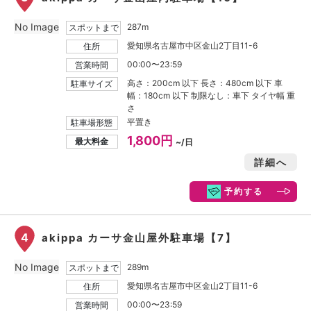
No Image
287m
スポットまで
愛知県名古屋市中区金山2丁目11-6
住所
00:00〜23:59
営業時間
高さ：200cm 以下 長さ：480cm 以下 車
駐車サイズ
幅：180cm 以下 制限なし：車下 タイヤ幅 重
さ
平置き
駐車場形態
1,800円
最大料金
~/日
詳細へ
予約する
4
akippa カーサ金山屋外駐車場【7】
No Image
289m
スポットまで
愛知県名古屋市中区金山2丁目11-6
住所
00:00〜23:59
営業時間