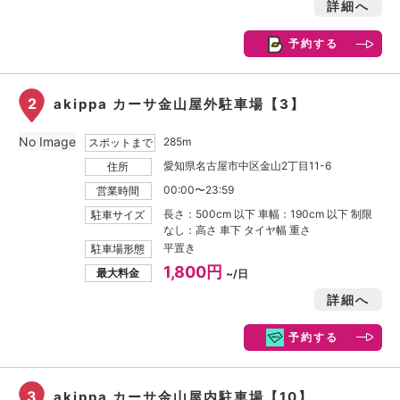
詳細へ
予約する
2
akippa カーサ金山屋外駐車場【3】
No Image
285m
スポットまで
愛知県名古屋市中区金山2丁目11-6
住所
00:00〜23:59
営業時間
長さ：500cm 以下 車幅：190cm 以下 制限
駐車サイズ
なし：高さ 車下 タイヤ幅 重さ
平置き
駐車場形態
1,800円
最大料金
~/日
詳細へ
予約する
3
akippa カーサ金山屋内駐車場【10】