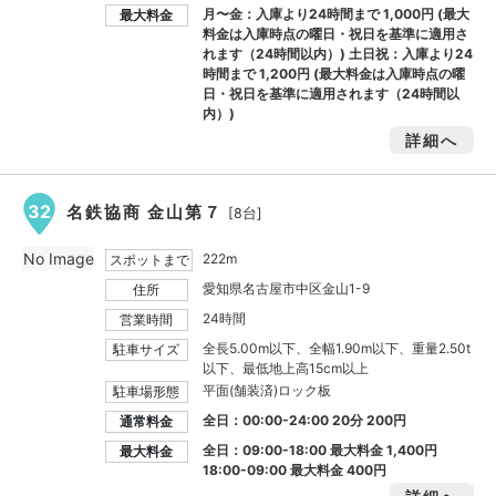
月〜金：入庫より24時間まで
1,000円
(最大
最大料金
料金は入庫時点の曜日・祝日を基準に適用さ
れます（24時間以内）) 土日祝：入庫より24
時間まで
1,200円
(最大料金は入庫時点の曜
日・祝日を基準に適用されます（24時間以
内）)
詳細へ
32
名鉄協商 金山第７
[8台]
No Image
222m
スポットまで
愛知県名古屋市中区金山1-9
住所
24時間
営業時間
全長5.00m以下、全幅1.90m以下、重量2.50t
駐車サイズ
以下、最低地上高15cm以上
平面(舗装済)ロック板
駐車場形態
全日：00:00-24:00 20分 200円
通常料金
全日：09:00-18:00 最大料金
1,400円
最大料金
18:00-09:00 最大料金
400円