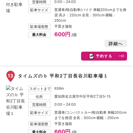
0:00～24:00
営業時間
普通車/軽自動車/バイク 車幅200cmまでを推
駐車サイズ
奨 高さ：220cm 全長：500cm 横幅：
250cm
平置き舗装
駐車場形態
600円
最大料金
/日
詳細へ
予約する
13
タイムズのｂ 平和2丁目長谷川駐車場１
636m
スポットまで
愛知県名古屋市中区平和2丁目5-15
住所
0:00～24:00
営業時間
普通車/コンパクトカー/軽自動車 車幅200cm
駐車サイズ
までを推奨 全長：500cm 横幅：250cm
平置き舗装
駐車場形態
660円
最大料金
/日