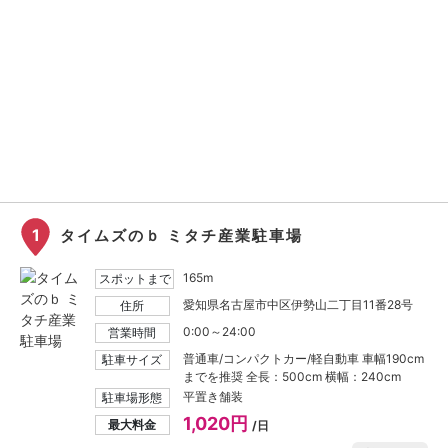
1
タイムズのｂ ミタチ産業駐車場
165m
スポットまで
愛知県名古屋市中区伊勢山二丁目11番28号
住所
0:00～24:00
営業時間
普通車/コンパクトカー/軽自動車 車幅190cm
駐車サイズ
までを推奨 全長：500cm 横幅：240cm
平置き舗装
駐車場形態
1,020円
最大料金
/日