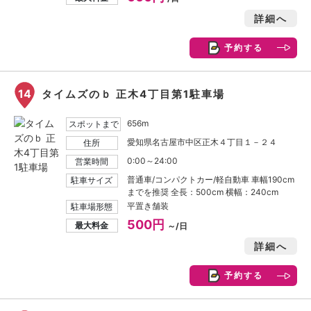
詳細へ
予約する
14
タイムズのｂ 正木4丁目第1駐車場
656m
スポットまで
愛知県名古屋市中区正木４丁目１－２４
住所
0:00～24:00
営業時間
普通車/コンパクトカー/軽自動車 車幅190cm
駐車サイズ
までを推奨 全長：500cm 横幅：240cm
平置き舗装
駐車場形態
500円
最大料金
～/日
詳細へ
予約する