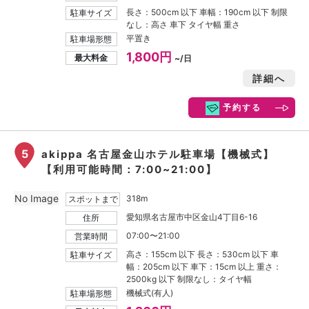
長さ：500cm 以下 車幅：190cm 以下 制限
駐車サイズ
なし：高さ 車下 タイヤ幅 重さ
平置き
駐車場形態
1,800円
最大料金
~/日
詳細へ
予約する
5
akippa 名古屋金山ホテル駐車場【機械式】
【利用可能時間：7:00~21:00】
No Image
318m
スポットまで
愛知県名古屋市中区金山4丁目6-16
住所
07:00〜21:00
営業時間
高さ：155cm 以下 長さ：530cm 以下 車
駐車サイズ
幅：205cm 以下 車下：15cm 以上 重さ：
2500kg 以下 制限なし：タイヤ幅
機械式(有人)
駐車場形態