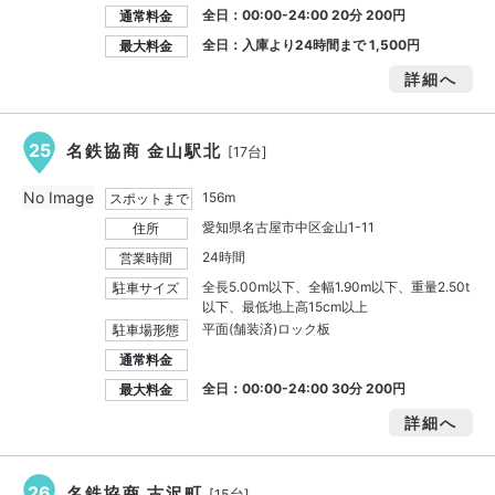
全日：00:00-24:00 20分 200円
通常料金
全日：入庫より24時間まで
1,500円
最大料金
詳細へ
25
名鉄協商 金山駅北
[17台]
No Image
156m
スポットまで
愛知県名古屋市中区金山1-11
住所
24時間
営業時間
全長5.00m以下、全幅1.90m以下、重量2.50t
駐車サイズ
以下、最低地上高15cm以上
平面(舗装済)ロック板
駐車場形態
通常料金
全日：00:00-24:00 30分
200円
最大料金
詳細へ
26
名鉄協商 古沢町
[15台]