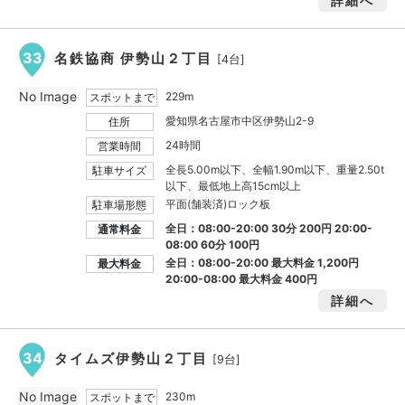
詳細へ
33
名鉄協商 伊勢山２丁目
[4台]
No Image
229m
スポットまで
愛知県名古屋市中区伊勢山2-9
住所
24時間
営業時間
全長5.00m以下、全幅1.90m以下、重量2.50t
駐車サイズ
以下、最低地上高15cm以上
平面(舗装済)ロック板
駐車場形態
全日：08:00-20:00 30分 200円 20:00-
通常料金
08:00 60分 100円
全日：08:00-20:00 最大料金
1,200円
最大料金
20:00-08:00 最大料金
400円
詳細へ
34
タイムズ伊勢山２丁目
[9台]
No Image
230m
スポットまで