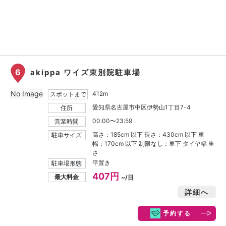
6
akippa ワイズ東別院駐車場
No Image
412m
スポットまで
愛知県名古屋市中区伊勢山1丁目7-4
住所
00:00〜23:59
営業時間
高さ：185cm 以下 長さ：430cm 以下 車
駐車サイズ
幅：170cm 以下 制限なし：車下 タイヤ幅 重
さ
平置き
駐車場形態
407円
最大料金
~/日
詳細へ
予約する