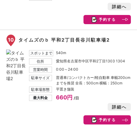
詳細へ
予約する
10
タイムズのｂ 平和2丁目長谷川駐車場2
540m
スポットまで
愛知県名古屋市中区平和2丁目1303 1304
住所
0:00～24:00
営業時間
普通車/コンパクトカー/軽自動車 車幅200cm
駐車サイズ
までを推奨 全長：500cm 横幅：250cm
平置き舗装
駐車場形態
660円
最大料金
/日
詳細へ
予約する