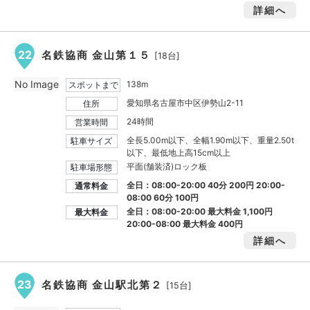
詳細へ
22
名鉄協商 金山第１５
[18台]
No Image
138m
スポットまで
愛知県名古屋市中区伊勢山2-11
住所
24時間
営業時間
全長5.00m以下、全幅1.90m以下、重量2.50t
駐車サイズ
以下、最低地上高15cm以上
平面(舗装済)ロック板
駐車場形態
全日：08:00-20:00 40分 200円 20:00-
通常料金
08:00 60分 100円
全日：08:00-20:00 最大料金
1,100円
最大料金
20:00-08:00 最大料金
400円
詳細へ
23
名鉄協商 金山駅北第２
[15台]