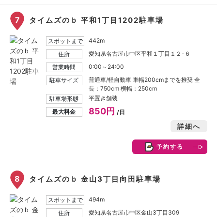
7
タイムズのｂ 平和1丁目1202駐車場
442m
スポットまで
愛知県名古屋市中区平和１丁目１２-６
住所
0:00～24:00
営業時間
普通車/軽自動車 車幅200cmまでを推奨 全
駐車サイズ
長：750cm 横幅：250cm
平置き舗装
駐車場形態
850円
最大料金
/日
詳細へ
予約する
8
タイムズのｂ 金山3丁目向田駐車場
494m
スポットまで
愛知県名古屋市中区金山3丁目309
住所