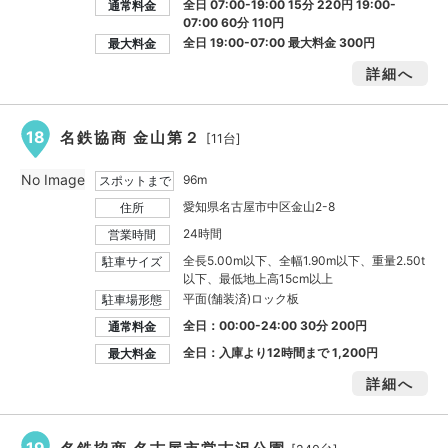
全日 07:00-19:00 15分 220円 19:00-
通常料金
07:00 60分 110円
全日 19:00-07:00 最大料金
300円
最大料金
詳細へ
18
名鉄協商 金山第２
[11台]
No Image
96m
スポットまで
愛知県名古屋市中区金山2-8
住所
24時間
営業時間
全長5.00m以下、全幅1.90m以下、重量2.50t
駐車サイズ
以下、最低地上高15cm以上
平面(舗装済)ロック板
駐車場形態
全日：00:00-24:00 30分 200円
通常料金
全日：入庫より12時間まで
1,200円
最大料金
詳細へ
19