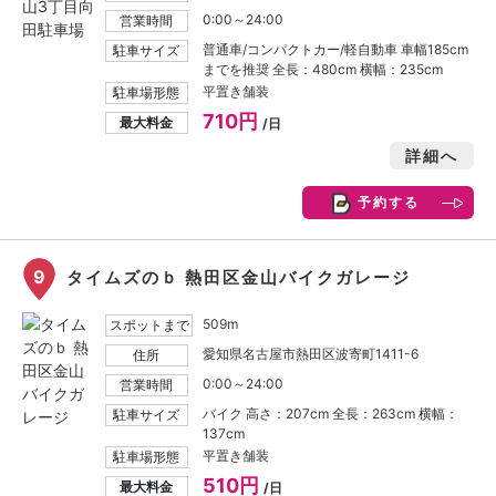
0:00～24:00
営業時間
普通車/コンパクトカー/軽自動車 車幅185cm
駐車サイズ
までを推奨 全長：480cm 横幅：235cm
平置き舗装
駐車場形態
710円
最大料金
/日
詳細へ
予約する
9
タイムズのｂ 熱田区金山バイクガレージ
509m
スポットまで
愛知県名古屋市熱田区波寄町1411-6
住所
0:00～24:00
営業時間
バイク 高さ：207cm 全長：263cm 横幅：
駐車サイズ
137cm
平置き舗装
駐車場形態
510円
最大料金
/日