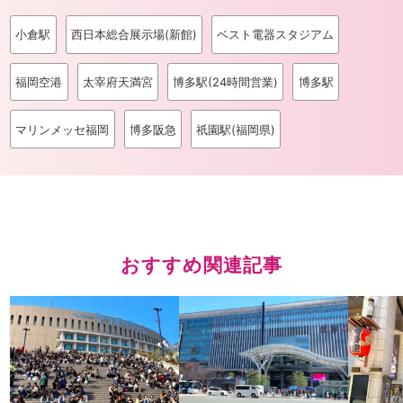
小倉駅
西日本総合展示場(新館)
ベスト電器スタジアム
福岡空港
太宰府天満宮
博多駅(24時間営業)
博多駅
マリンメッセ福岡
博多阪急
祇園駅(福岡県)
おすすめ関連記事