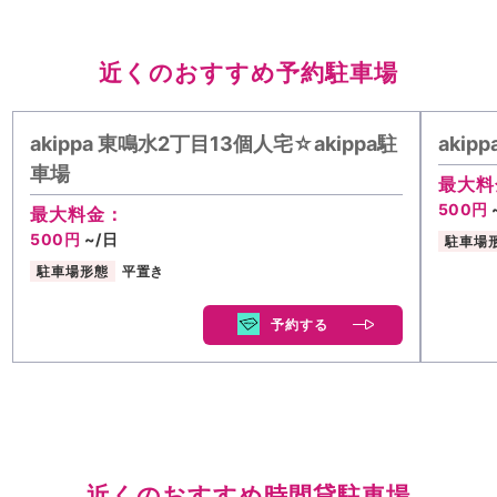
近くのおすすめ予約駐車場
akippa 東鳴水2丁目13個人宅☆akippa駐
akip
車場
最大料
500円
最大料金：
500円
~/日
駐車場
駐車場形態
平置き
予約する
近くのおすすめ時間貸駐車場