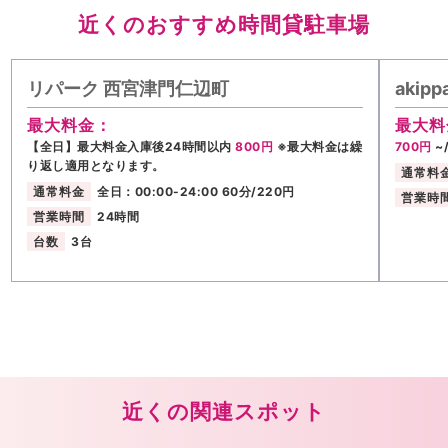
近くのおすすめ時間貸駐車場
リパーク 西宮津門仁辺町
aki
最大料金：
最大料
【全日】最大料金入庫後24時間以内
800円
※最大料金は繰
700円
~
り返し適用となります。
通常料
通常料金
全日：00:00-24:00 60分/220円
営業時
営業時間
24時間
台数
3台
近くの関連スポット