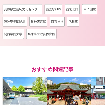
兵庫県立芸術文化センター
西宮駅(JR)
西宮北口
甲子園駅
阪神甲子園球場
阪神西宮駅
西宮神社
夙川駅
関西学院大学
兵庫県立総合体育館
おすすめ関連記事