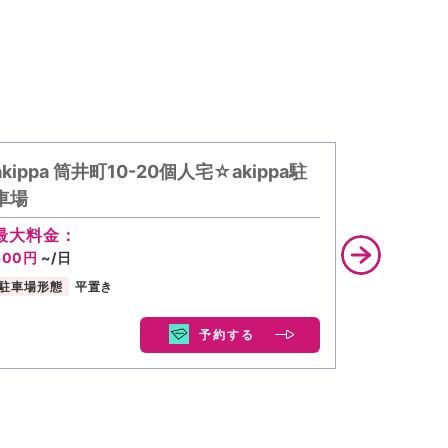
akippa 筒井町10-20個人宅☆akippa駐
akippa
車場
最大料金
500円
~/
最大料金：
500円
~/日
駐車場形態
駐車場形態
平置き
予約する