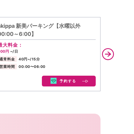
akippa 新美パーキング【水曜以外
akipp
00:00～6:00】
20:00～
最大料金：
最大料金
400円
~/日
400円
~/日
通常料金
40円~/15分
通常料金
営業時間
00:00〜06:00
営業時間
予約する