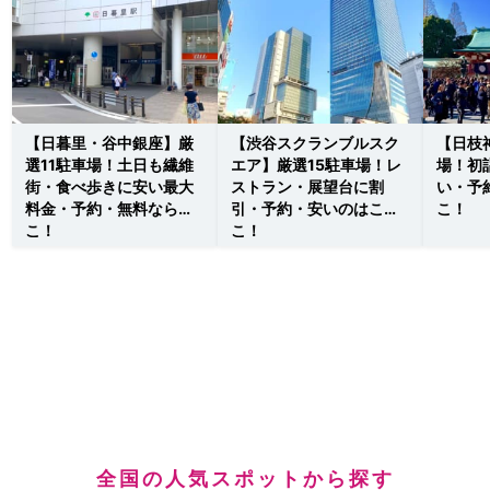
【日暮里・谷中銀座】厳
【渋谷スクランブルスク
【日枝
選11駐車場！土日も繊維
エア】厳選15駐車場！レ
場！初
街・食べ歩きに安い最大
ストラン・展望台に割
い・予
料金・予約・無料ならこ
引・予約・安いのはこ
こ！
こ！
こ！
全国の人気スポットから探す