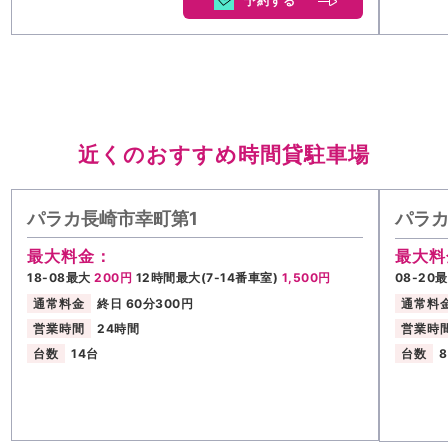
予約する
近くのおすすめ時間貸駐車場
パラカ長崎市幸町第1
パラカ
最大料金：
最大料
18-08最大
200円
12時間最大(7-14番車室)
1,500円
08-20
通常料金
終日 60分300円
通常料
営業時間
24時間
営業時
台数
14台
台数