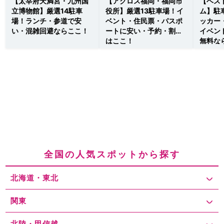
【太宰府天満宮・九州国
【アクロス福岡・福岡市
【ベス
立博物館】厳選14駐車
役所】厳選13駐車場！イ
ム】駐
場！ランチ・参道で安
ベント・住民票・パスポ
ッカー
い・混雑回避ならここ！
ートに安い・予約・割引
イベン
はここ！
無料な
全国の人気スポットから探す
北海道・東北
関東
北陸・甲信越