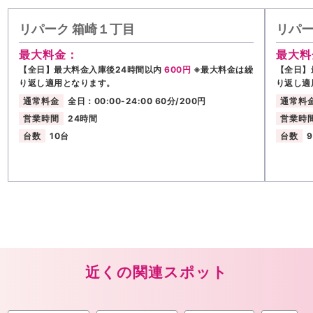
リパーク 箱崎１丁目
リパー
最大料金：
最大料
【全日】最大料金入庫後24時間以内
600円
※最大料金は繰
【全日】
り返し適用となります。
り返し適
通常料金
全日：00:00-24:00 60分/200円
通常料
営業時間
24時間
営業時
台数
10台
台数
近くの関連スポット