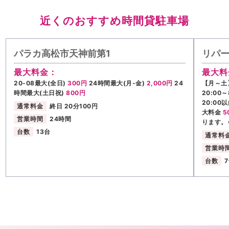
近くのおすすめ時間貸駐車場
パラカ高松市天神前第1
リパー
最大料金：
最大料
20-08最大(全日)
300円
24時間最大(月-金)
2,000円
24
【月～土】
時間最大(土日祝)
800円
20:00
20:00
通常料金
終日 20分100円
大料金
5
営業時間
24時間
ります。
台数
13台
通常料
営業時
台数