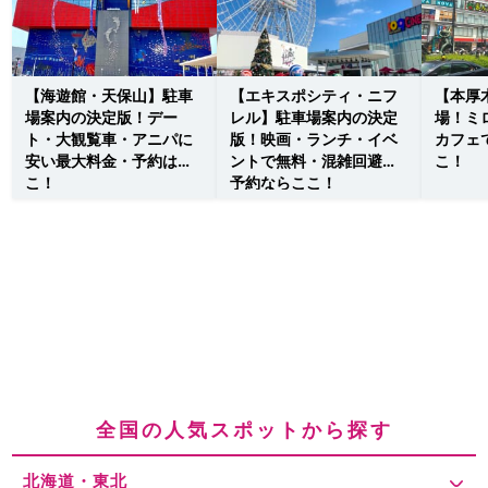
【海遊館・天保山】駐車
【エキスポシティ・ニフ
【本厚
場案内の決定版！デー
レル】駐車場案内の決定
場！ミ
ト・大観覧車・アニパに
版！映画・ランチ・イベ
カフェ
安い最大料金・予約はこ
ントで無料・混雑回避・
こ！
こ！
予約ならここ！
全国の人気スポットから探す
北海道・東北