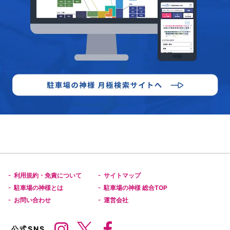
利用規約・免責について
サイトマップ
-
-
駐車場の神様とは
駐車場の神様 総合TOP
-
-
お問い合わせ
運営会社
-
-
公式SNS