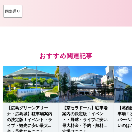
国際通り
おすすめ関連記事
【広島グリーンアリー
【京セラドーム】駐車場
【葛西
ナ・広島城】駐車場案内
案内の決定版！イベン
車場！
の決定版！イベント・ラ
ト・野球・ライブに安い
バーベ
イブ・観光に安い最大料
最大料金・予約・無料の
いのは
金・予約ならここ！
穴場はここ！