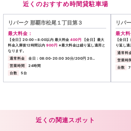
近くのおすすめ時間貸駐車場
リパーク 那覇市松尾１丁目第３
リパー
最大料金：
最大料
【全日】20:00～8:00以内 最大料金
400円
【全日】最大
【全日】
料金入庫後12時間以内
900円
※最大料金は繰り返し適用と
り返し適
なります。
通常料
通常料金
全日：08:00-20:00 30分/200円 20…
営業時
営業時間
24時間
台数
台数
5台
近くの関連スポット