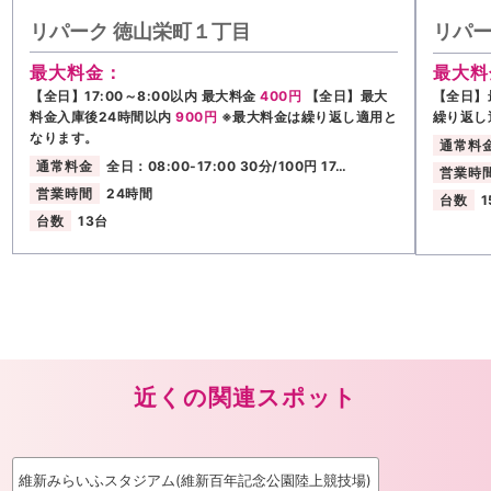
リパーク 徳山栄町１丁目
リパー
最大料金：
最大料
【全日】17:00～8:00以内 最大料金
400円
【全日】最大
【全日】
料金入庫後24時間以内
900円
※最大料金は繰り返し適用と
繰り返し
なります。
通常料
通常料金
全日：08:00-17:00 30分/100円 17…
営業時
営業時間
24時間
台数
1
台数
13台
近くの関連スポット
維新みらいふスタジアム(維新百年記念公園陸上競技場)