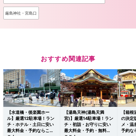
厳島神社・宮島口
おすすめ関連記事
【水道橋・後楽園ホー
【湯島天神(湯島天満
【箱根
ル】厳選12駐車場！ラン
宮)】厳選14駐車場！ラン
の決定
チ・ホテル・土日に安い
チ・初詣・お守りに安い
メ・温
最大料金・予約ならこ
最大料金・予約・無料は
予約な