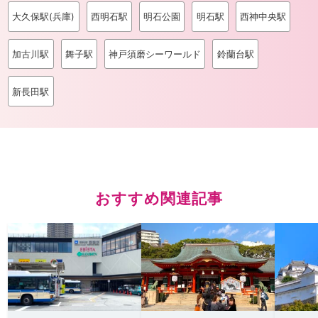
大久保駅(兵庫)
西明石駅
明石公園
明石駅
西神中央駅
加古川駅
舞子駅
神戸須磨シーワールド
鈴蘭台駅
新長田駅
おすすめ関連記事