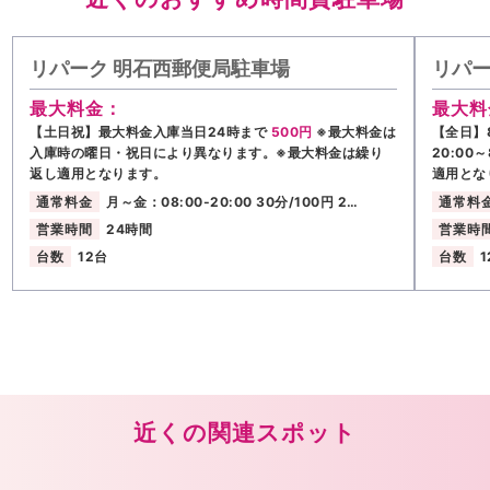
リパーク 明石西郵便局駐車場
リパー
最大料金：
最大料
【土日祝】最大料金入庫当日24時まで
500円
※最大料金は
【全日】8
入庫時の曜日・祝日により異なります。※最大料金は繰り
20:00
返し適用となります。
適用とな
通常料金
月～金：08:00-20:00 30分/100円 2…
通常料
営業時間
24時間
営業時
台数
12台
台数
1
近くの関連スポット