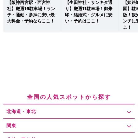
【阪神西宮駅・西宮神
【生田神社・サンキタ通
【姫路
社】厳選16駐車場！ラン
り】厳選11駐車場！御朱
園】駐
チ・通勤・参拝に安い最
印・結婚式・グルメに安
版！観
大料金・予約ならここ！
い・予約はここ！
ンチに
こ！
全国の人気スポットから探す
北海道・東北
関東