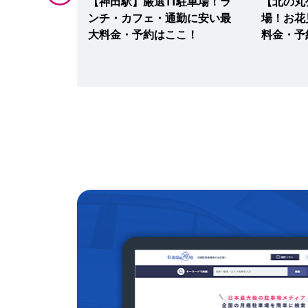
・UMIE】駐
【神田駅】厳選11駐車場！ラ
【北の丸
版！土日の映
ンチ・カフェ・通勤に安い最
場！お花
ランチに安い
大料金・予約はここ！
料金・予
・無料ならこ