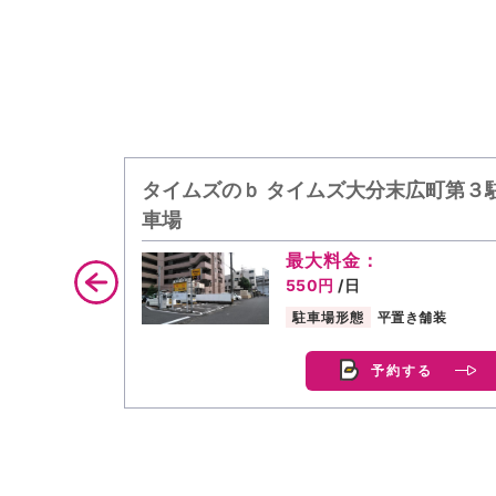
タイムズのｂ タイムズ大分末広町第３
車場
最大料金：
550円
/日
駐車場形態
平置き舗装
予約する