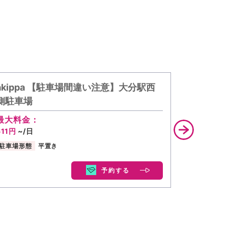
akippa 【駐車場間違い注意】大分駅西
akipp
側駐車場
最大料金
650円
~/
最大料金：
611円
~/日
駐車場形態
駐車場形態
平置き
予約する