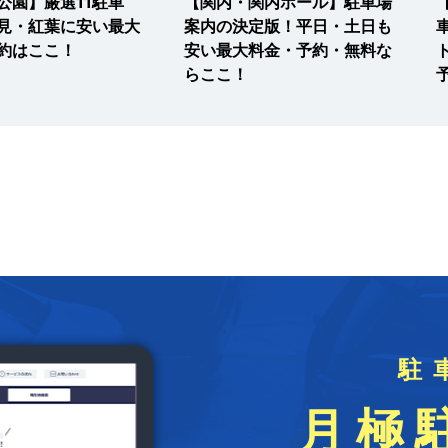
公園】厳選11駐車
【関内・関内ホール】駐車場
見・紅葉に安い最大
案内の決定版！平日・土日も
約はここ！
安い最大料金・予約・無料な
らここ！
駐
月極