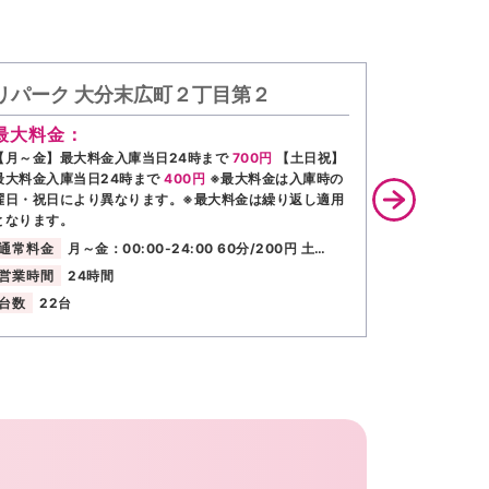
リパーク 大分末広町２丁目第２
リパーク
最大料金：
最大料金
【月～金】最大料金入庫当日24時まで
700円
【土日祝】
【全日】最大
最大料金入庫当日24時まで
400円
※最大料金は入庫時の
繰り返し適用
曜日・祝日により異なります。※最大料金は繰り返し適用
通常料金
となります。
営業時間
通常料金
月～金：00:00-24:00 60分/200円 土…
台数
14台
営業時間
24時間
台数
22台