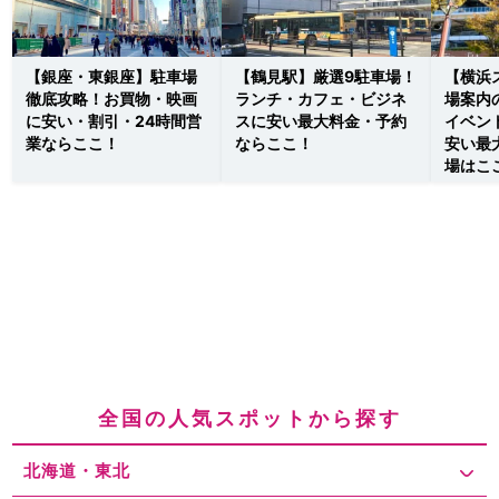
【銀座・東銀座】駐車場
【鶴見駅】厳選9駐車場！
【横浜
徹底攻略！お買物・映画
ランチ・カフェ・ビジネ
場案内
に安い・割引・24時間営
スに安い最大料金・予約
イベン
業ならここ！
ならここ！
安い最
場はこ
全国の人気スポットから探す
北海道・東北