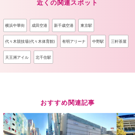
近くの関連スポット
横浜中華街
成田空港
新千歳空港
東京駅
代々木競技場(代々木体育館)
有明アリーナ
中野駅
三軒茶屋
天王洲アイル
北千住駅
おすすめ関連記事