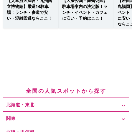
【太宰府天満宮・九州国
【大濠公園・舞鶴公園】
【岩田
立博物館】厳選14駐車
駐車場案内の決定版！ラ
丸福岡
場！ランチ・参道で安
ンチ・イベント・カフェ
ベント
い・混雑回避ならここ！
に安い・予約はここ！
に安い
ならこ
全国の人気スポットから探す
北海道・東北
関東
北陸・甲信越