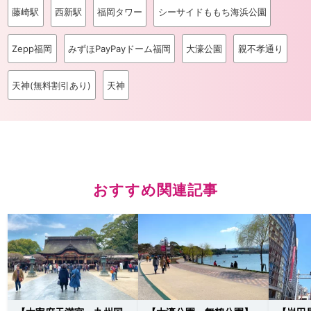
藤崎駅
西新駅
福岡タワー
シーサイドももち海浜公園
Zepp福岡
みずほPayPayドーム福岡
大濠公園
親不孝通り
天神(無料割引あり)
天神
おすすめ関連記事