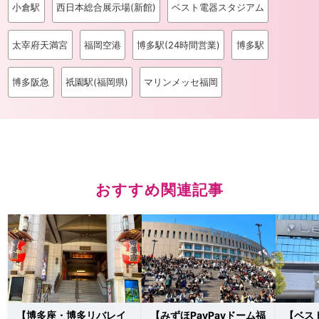
小倉駅
西日本総合展示場(新館)
ベスト電器スタジアム
太宰府天満宮
福岡空港
博多駅(24時間営業)
博多駅
博多阪急
祇園駅(福岡県)
マリンメッセ福岡
おすすめ関連記事
【博多座・博多リバレイ
【みずほPayPayドーム福
【ベス