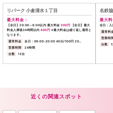
リパーク 小倉清水１丁目
名鉄協
最大料金：
最大料
【全日】20:00～8:00以内 最大料金
300円
【全日】最大
全日：入
料金入庫後24時間以内
400円
※最大料金は繰り返し適用と
通常料
なります。
営業時
通常料金
全日：08:00-20:00 40分/100円 20…
台数
1
営業時間
24時間
台数
12台
近くの関連スポット