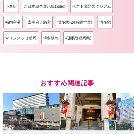
小倉駅
西日本総合展示場(新館)
ベスト電器スタジアム
福岡空港
太宰府天満宮
博多駅(24時間営業)
博多駅
マリンメッセ福岡
博多阪急
祇園駅(福岡県)
おすすめ関連記事