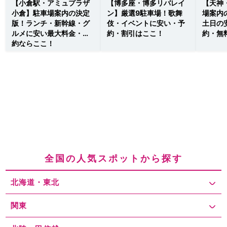
【小倉駅・アミュプラザ
【博多座・博多リバレイ
【天神
小倉】駐車場案内の決定
ン】厳選9駐車場！歌舞
場案内
版！ランチ・新幹線・グ
伎・イベントに安い・予
土日の
ルメに安い最大料金・予
約・割引はここ！
約・無
約ならここ！
全国の人気スポットから探す
北海道・東北
関東