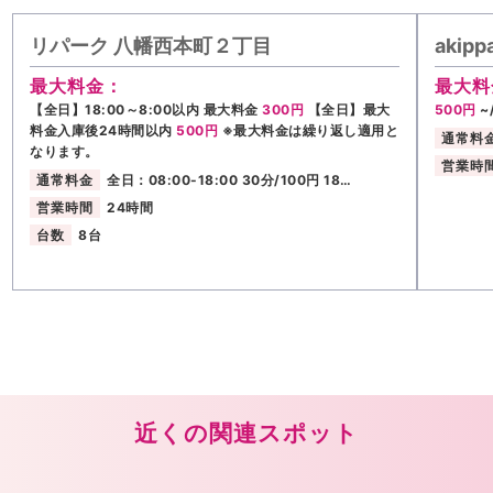
リパーク 八幡西本町２丁目
akip
最大料金：
最大料
【全日】18:00～8:00以内 最大料金
300円
【全日】最大
500円
~
料金入庫後24時間以内
500円
※最大料金は繰り返し適用と
通常料
なります。
営業時
通常料金
全日：08:00-18:00 30分/100円 18…
営業時間
24時間
台数
8台
近くの関連スポット