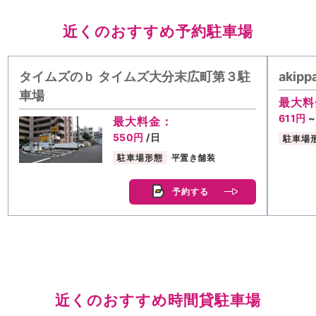
近くのおすすめ予約駐車場
タイムズのｂ タイムズ大分末広町第３駐
aki
車場
最大料
611円
~
最大料金：
550円
/日
駐車場
駐車場形態
平置き舗装
予約する
近くのおすすめ時間貸駐車場