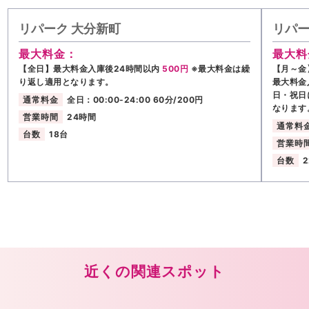
リパーク 大分新町
リパー
最大料金：
最大料
【全日】最大料金入庫後24時間以内
500円
※最大料金は繰
【月～金
り返し適用となります。
最大料金
日・祝日
通常料金
全日：00:00-24:00 60分/200円
なります
営業時間
24時間
通常料
台数
18台
営業時
台数
近くの関連スポット