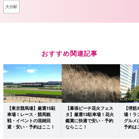
大分駅
おすすめ関連記事
【東京競馬場】厳選15駐
【幕張ビーチ花火フェス
【堺筋
車場！レース・競馬観
タ】厳選13駐車場！花火
場！ラ
戦・イベントの混雑回
鑑賞に快適で安い・予約
グルメ
避・安い・予約はここ！
ならここ！
予約は