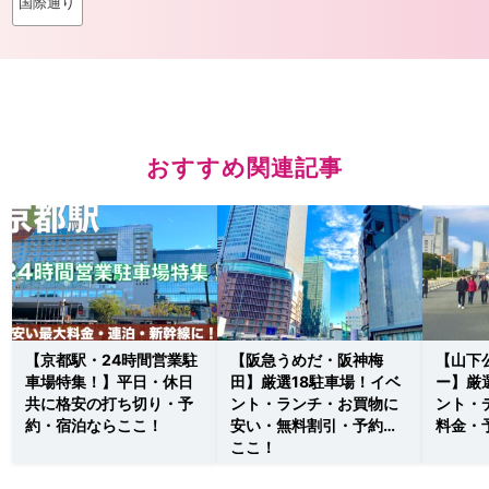
国際通り
おすすめ関連記事
【京都駅・24時間営業駐
【阪急うめだ・阪神梅
【山下
車場特集！】平日・休日
田】厳選18駐車場！イベ
ー】厳
共に格安の打ち切り・予
ント・ランチ・お買物に
ント・
約・宿泊ならここ！
安い・無料割引・予約は
料金・
ここ！