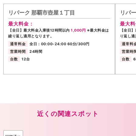
リパーク 那覇市壺屋１丁目
リパー
最大料金：
最大料
【全日】最大料金入庫後12時間以内
1,000円
※最大料金は
【全日】
繰り返し適用となります。
り返し適
通常料金
全日：00:00-24:00 60分/300円
通常料
営業時間
24時間
営業時
台数
12台
台数
近くの関連スポット