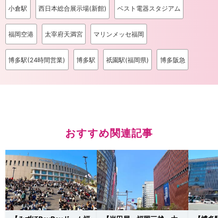
小倉駅
西日本総合展示場(新館)
ベスト電器スタジアム
福岡空港
太宰府天満宮
マリンメッセ福岡
博多駅(24時間営業)
博多駅
祇園駅(福岡県)
博多阪急
おすすめ関連記事