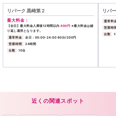
リパーク 黒崎第２
リパー
最大料金：
通常料
【全日】最大料金入庫後12時間以内
400円
※最大料金は繰
営業時
り返し適用となります。
台数
1
通常料金
全日：00:00-24:00 60分/200円
営業時間
24時間
台数
10台
近くの関連スポット