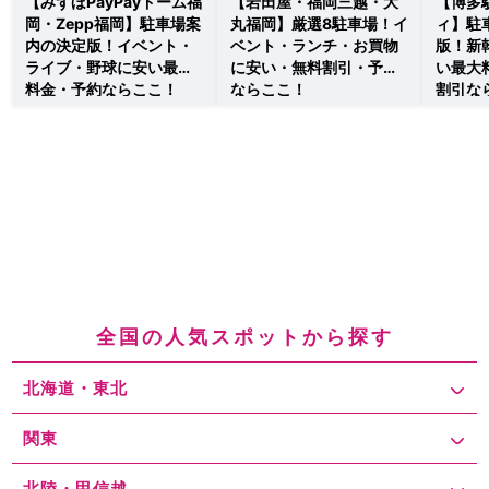
【みずほPayPayドーム福
【岩田屋・福岡三越・大
【博多
岡・Zepp福岡】駐車場案
丸福岡】厳選8駐車場！イ
ィ】駐
内の決定版！イベント・
ベント・ランチ・お買物
版！新
ライブ・野球に安い最大
に安い・無料割引・予約
い最大
料金・予約ならここ！
ならここ！
割引な
全国の人気スポットから探す
北海道・東北
関東
北陸・甲信越