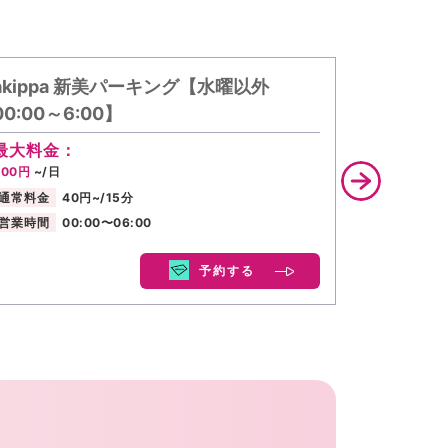
akippa 新美パーキング【水曜以外
akippa
00:00～6:00】
車場
最大料金：
最大料金
400円
~/日
500円
~/日
通常料金
40円~/15分
通常料金
営業時間
00:00〜06:00
営業時間
予約する