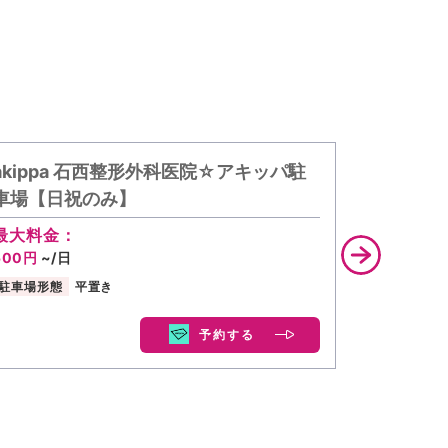
akippa 石西整形外科医院☆アキッパ駐
akippa
車場【日祝のみ】
最大料金
500円
~/
最大料金：
500円
~/日
駐車場形態
駐車場形態
平置き
予約する