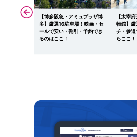
タジアム】駐
【博多阪急・アミュプラザ博
【太宰府
サッカー・ラ
多】厳選16駐車場！映画・セ
物館】厳
ベントに安
ールで安い・割引・予約でき
チ・参道
ならここ！
るのはここ！
らここ！