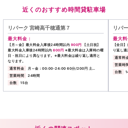
近くのおすすめ時間貸駐車場
リパーク 宮崎高千穂通第７
リパー
最大料金：
最大料
【月～金】最大料金入庫後24時間以内
900円
【土日祝】
【全日】
最大料金入庫後24時間以内
600円
※最大料金は入庫時の曜
り返し適
日・祝日により異なります。※最大料金は繰り返し適用と
通常料
なります。
営業時
通常料金
月～金：00:00-24:00 60分/200円 土…
台数
1
営業時間
24時間
台数
15台