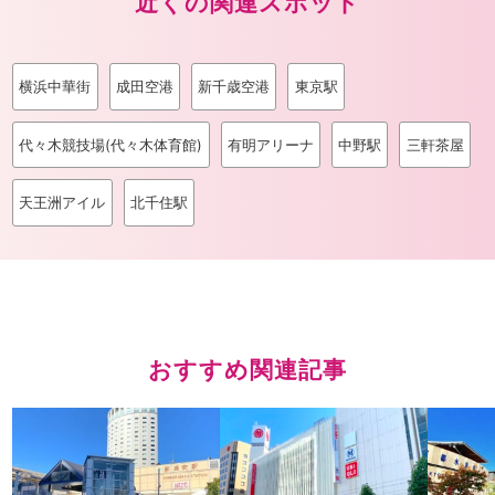
近くの関連スポット
横浜中華街
成田空港
新千歳空港
東京駅
代々木競技場(代々木体育館)
有明アリーナ
中野駅
三軒茶屋
天王洲アイル
北千住駅
おすすめ関連記事