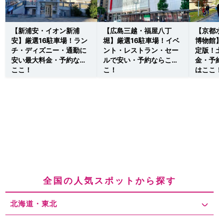
【新浦安・イオン新浦
【広島三越・福屋八丁
【京都
安】厳選16駐車場！ラン
堀】厳選16駐車場！イベ
博物館
チ・ディズニー・通勤に
ント・レストラン・セー
定版！
安い最大料金・予約なら
ルで安い・予約ならこ
金・予
ここ！
こ！
はここ
全国の人気スポットから探す
北海道・東北