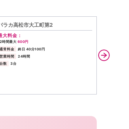
パラカ高松市大工町第2
リパーク
最大料金：
最大料金
12時間最大
600円
【全日】最大
繰り返し適用
通常料金
終日 40分100円
通常料金
営業時間
24時間
営業時間
台数
3台
台数
24台