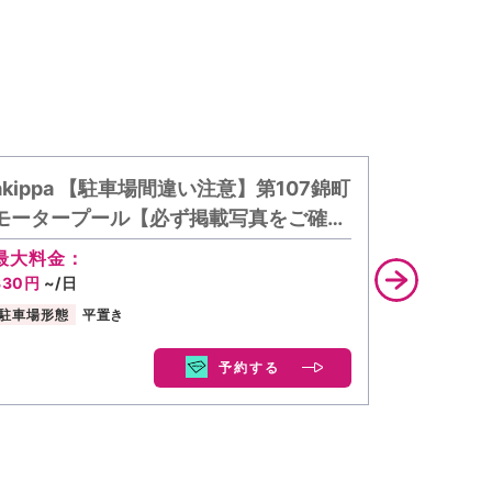
akippa 【駐車場間違い注意】第107錦町
akipp
モータープール【必ず掲載写真をご確…
モーター
最大料金：
最大料金
330円
~/日
385円
~/
駐車場形態
平置き
駐車場形態
予約する