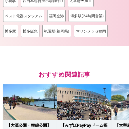
小倉駅
西日本総合展示場(新館)
太宰府天満宮
ベスト電器スタジアム
福岡空港
博多駅(24時間営業)
博多駅
博多阪急
祇園駅(福岡県)
マリンメッセ福岡
おすすめ関連記事
【大濠公園・舞鶴公園】
【みずほPayPayドーム福
【太宰