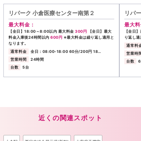
リパーク 小倉医療センター南第２
リパー
最大料金：
最大料
【全日】18:00～8:00以内 最大料金
300円
【全日】最大
【全日】
料金入庫後24時間以内
600円
※最大料金は繰り返し適用と
り返し適
なります。
通常料
通常料金
全日：08:00-18:00 60分/200円 18…
営業時
営業時間
24時間
台数
台数
5台
近くの関連スポット