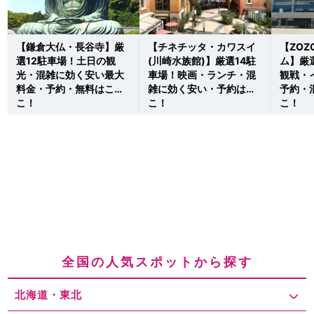
【鎌倉大仏・長谷寺】厳
【チネチッタ・カワスイ
【ZO
選12駐車場！土日の観
(川崎水族館)】厳選14駐
ム】厳
光・混雑に効く安い最大
車場！映画・ランチ・混
観戦・
料金・予約・無料はこ
雑に効く安い・予約はこ
予約・
こ！
こ！
こ！
全国の人気スポットから探す
北海道・東北