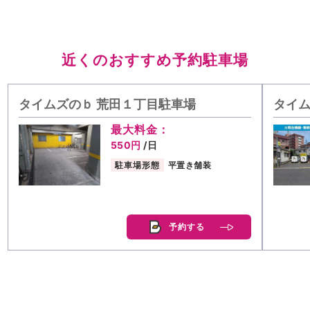
近くのおすすめ予約駐車場
タイムズのｂ 荒田１丁目駐車場
タイム
最大料金：
550円
/日
駐車場形態
平置き舗装
予約する