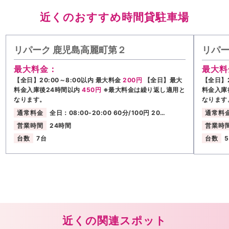
近くのおすすめ時間貸駐車場
リパーク 鹿児島高麗町第２
リパー
最大料金：
最大料
【全日】20:00～8:00以内 最大料金
200円
【全日】最大
【全日】2
料金入庫後24時間以内
450円
※最大料金は繰り返し適用と
料金入庫
なります。
なります
通常料金
全日：08:00-20:00 60分/100円 20…
通常料
営業時間
24時間
営業時
台数
7台
台数
近くの関連スポット