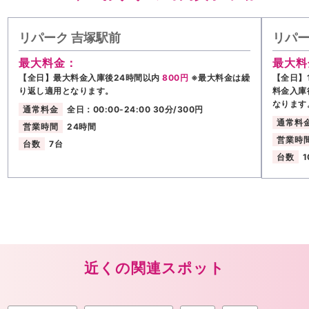
リパーク 吉塚駅前
リパー
最大料金：
最大料
【全日】最大料金入庫後24時間以内
800円
※最大料金は繰
【全日】1
り返し適用となります。
料金入庫
なります
通常料金
全日：00:00-24:00 30分/300円
通常料
営業時間
24時間
営業時
台数
7台
台数
1
近くの関連スポット