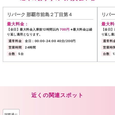
リパーク 那覇市前島２丁目第４
リパー
最大料金：
最大料
【全日】最大料金入庫後12時間以内
700円
※最大料金は繰
【全日】
り返し適用となります。
り返し適
通常料金
全日：00:00-24:00 40分/200円
通常料
営業時間
24時間
営業時
台数
5台
台数
1
近くの関連スポット
国際通り