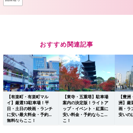
おすすめ関連記事
【有楽町・有楽町マル
【東寺・五重塔】駐車場
【豊洲
イ】厳選13駐車場！平
案内の決定版！ライトア
洲】厳
日・土日の映画・ランチ
ップ・イベント・紅葉に
画・ラ
に安い最大料金・予約・
安い料金・予約ならこ
安いの
無料ならここ！
こ！