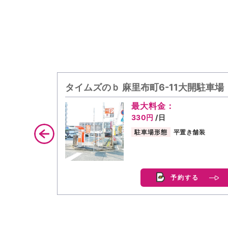
タイムズのｂ 麻里布町6-11大開駐車場
最大料金：
330円
/日
駐車場形態
平置き舗装
予約する