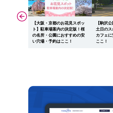
・主計町茶屋
【大阪・京都のお花見スポッ
【駒沢公
の決定版！観
ト】駐車場案内の決定版！桜
土日のス
安い最大料
の名所・公園におすすめの安
カフェに
ならここ！
い穴場・予約はここ！
ここ！