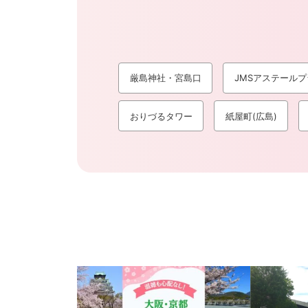
厳島神社・宮島口
JMSアステールプ
おりづるタワー
紙屋町(広島)