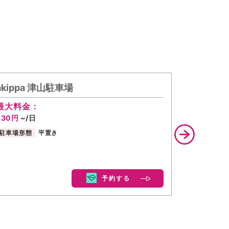
akippa 津山駐車場
akipp
最大料金：
最大料金
330円
~/日
330円
~/
駐車場形態
平置き
駐車場形態
予約する