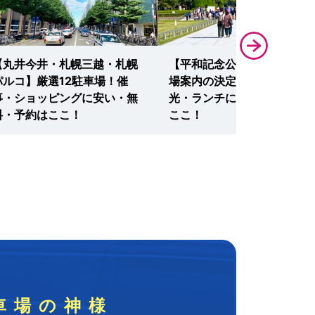
【丸井今井・札幌三越・札幌
【平和記念公園(広島)】駐車
パルコ】厳選12駐車場！催
場案内の決定版！資料館・観
事・ショッピングに安い・無
光・ランチに安い・予約なら
料・予約はここ！
ここ！
車場の神様