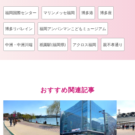
福岡国際センター
マリンメッセ福岡
博多港
博多座
博多リバレイン
福岡アンパンマンこどもミュージアム
中洲・中洲川端
祇園駅(福岡県)
アクロス福岡
親不孝通り
おすすめ関連記事