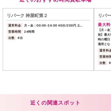
リパーク 神屋町第２
リパー
最大料
通常料金
月～金：00:00-24:00 40分/200円 土…
【月～金
営業時間
24時間
祝】最大
台数
6台
時の曜日
適用とな
通常料
営業時
台数
近くの関連スポット