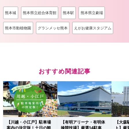
熊本城
熊本県立総合体育館
熊本駅
熊本県立劇場
熊本市動植物園
グランメッセ熊本
えがお健康スタジアム
おすすめ関連記事
【川越・小江戸】駐車場
【有明アリーナ・有明体
【大森
案内の決定版！土日の観
操競技場】厳選14駐車
ト】厳