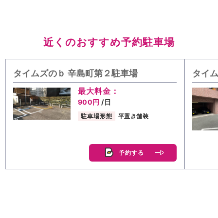
近くのおすすめ予約駐車場
タイムズのｂ 辛島町第２駐車場
タイム
最大料金：
900円
/日
駐車場形態
平置き舗装
予約する