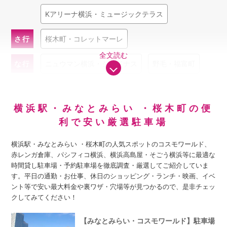
Kアリーナ横浜・ミュージックテラス
さ行
桜木町・コレットマーレ
全文読む
な行
ニュウマン横浜・ジョイナス
野毛・福富町
は行
パシフィコ横浜
ぴあアリーナMM
横浜駅・みなとみらい ・桜木町の便
ま行
みなとみらい・コスモワールド
利で安い厳選駐車場
や行
横浜アンパンマンこどもミュージアム
横浜駅・みなとみらい ・桜木町の人気スポットのコスモワールド、
赤レンガ倉庫、パシフィコ横浜、横浜高島屋・そごう横浜等に最適な
横浜駅西口・横浜高島屋
時間貸し駐車場・予約駐車場を徹底調査・厳選してご紹介していま
す。平日の通勤・お仕事、休日のショッピング・ランチ・映画、イベ
ント等で安い最大料金や裏ワザ・穴場等が見つかるので、是非チェッ
横浜駅東口・そごう横浜
横浜ランドマークタワー
クしてみてください！
【みなとみらい・コスモワールド】駐車場