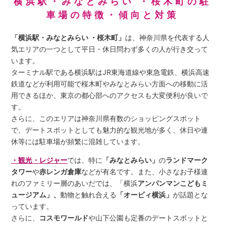
横浜駅・みなとみらい ・桜木町の駐
車場の特徴・傾向と対策
「横浜駅・みなとみらい ・桜木町」
は、神奈川県を代表する人
気エリアの一つとして平日・休日問わず多くの人が行き交って
います。
ターミナル駅である横浜駅はJR東海道線や東急電鉄、横浜高速
鉄道などが利用可能で桜木町やみなとみらい方面への移動に活
用できるほか、東京の都心部へのアクセスも大変便利が良いで
す。
さらに、このエリアは神奈川県有数のショッピングスポット
で、デートスポットとしても魅力的な観光地が多く、休日や連
休等には駐車場が頻繁に混雑しています。
・観光・レジャー
では、特に
「みなとみらい」
の
ランドマーク
タワー
や
赤レンガ倉庫
などが有名です。また、小さなお子様連
れのファミリー層のあいだでは、「横浜
アンパンマンこどもミ
ュージアム」、
動物と触れ合える
「オービィ横浜」
が話題とな
っています。
さらに、
コスモワールド
や山下公園も定番のデートスポットと