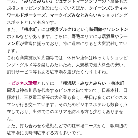
一方、
「みなとみらい」
では
ランドマークタワー
の下層部も大
規模ショッピング施設になっているほか、
クイーンズシティ
や
ワールドポーターズ
、
マークイズみなとみらい
もショッピング
スポットとして有名です。
また、
「桜木町」
には
横浜ブルク13
という
映画館
や
ワシントン
ホテル
などがあります。さらに、
野毛
エリアには
居酒屋
や
ラー
メン店
が豊富に揃っており、特に週末になると大変混雑してい
ます。
これら商業施設や店舗等では、休日や連休はゆっくりショッピ
ング・グルメ等を楽しみたいため、大規模で最大料金の安い、
割引サービス等もある駐車場を選びたくなりますね。
・ビジネス環境
としては、
「横浜駅・みなとみらい ・桜木町」
周辺は神奈川県を代表するビジネス街ですので、日産本社、日
揮本社、三菱重工業等の大企業も多く、平日は多くのビジネス
マンが行き交っています。そのためビジネスホテルも数多く点
在しており、出張でこのエリアを訪れる方も少なくありませ
ん。
また、打ち合わせや通勤などでの駐車場ニーズから、駅周辺の
駐車場に長時間駐車する方も多いです。