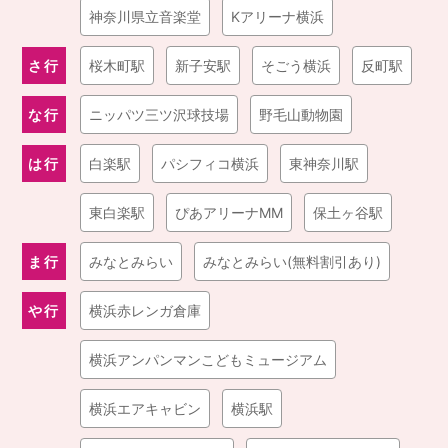
神奈川県立音楽堂
Kアリーナ横浜
さ行
桜木町駅
新子安駅
そごう横浜
反町駅
な行
ニッパツ三ツ沢球技場
野毛山動物園
は行
白楽駅
パシフィコ横浜
東神奈川駅
東白楽駅
ぴあアリーナMM
保土ヶ谷駅
ま行
みなとみらい
みなとみらい(無料割引あり)
や行
横浜赤レンガ倉庫
横浜アンパンマンこどもミュージアム
横浜エアキャビン
横浜駅