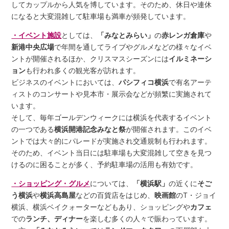
してカップルから人気を博しています。そのため、休日や連休
になると大変混雑して駐車場も満車が頻発しています。
・イベント施設
としては、
「みなとみらい」
の
赤レンガ倉庫
や
新港中央広場
で年間を通してライブやグルメなどの様々なイベ
ントが開催されるほか、クリスマスシーズンには
イルミネーシ
ョン
も行われ多くの観光客が訪れます。
ビジネスのイベントにおいては、
パシフィコ横浜
で有名アーテ
ィストのコンサートや見本市・展示会などが頻繁に実施されて
います。
そして、毎年ゴールデンウィークには横浜を代表するイベント
の一つである
横浜開港記念みなと祭
が開催されます。このイベ
ントでは大々的にパレードが実施され交通規制も行われます。
そのため、イベント当日には駐車場も大変混雑して空きを見つ
けるのに困ることが多く、予約駐車場の活用も有効です。
・ショッピング・グルメ
については、
「横浜駅」
の近くに
そご
う横浜
や
横浜高島屋
などの百貨店をはじめ、
映画館
のT・ジョイ
横浜、横浜ベイクォーターなどもあり、ショッピングや
カフェ
での
ランチ、ディナー
を楽しむ多くの人々で賑わっています。